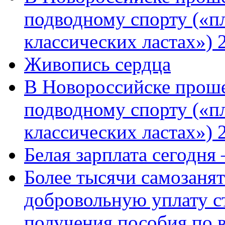
подводному спорту («пл
классических ластах») 
Живопись сердца
В Новороссийске проше
подводному спорту («пл
классических ластах») 
Белая зарплата сегодня
Более тысячи самозаня
добровольную уплату с
получения пособия по 