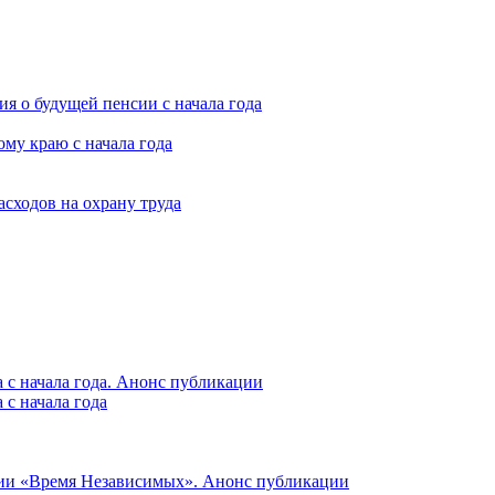
я о будущей пенсии с начала года
му краю с начала года
асходов на охрану труда
 с начала года. Анонс публикации
с начала года
ции «Время Независимых». Анонс публикации