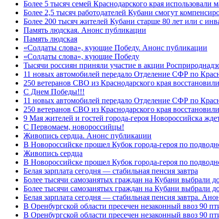
Более 5 тысяч семей Краснодарского края использовали м
Более 2,5 тысяч работодателей Кубани смогут компенсиро
Более 200 тысяч жителей Кубани старше 80 лет или с инв
Память людская. Анонс публикации
Память людская
«Солдаты слова», кующие Победу. Анонс публикации
«Солдаты слова», кующие Победу
Тысячи россиян приняли участие в акции Росприроднадз
11 новых автомобилей передало Отделение СФР по Крас
250 ветеранов СВО из Краснодарского края восстановили
С Днем Победы!!!
11 новых автомобилей передало Отделение СФР по Крас
250 ветеранов СВО из Краснодарского края восстановили
9 Мая жителей и гостей города-героя Новороссийска жде
C Первомаем, новороссийцы!
Живопись сердца. Анонс публикации
В Новороссийске прошел Кубок города-героя по подводно
Живопись сердца
В Новороссийске прошел Кубок города-героя по подводном
Белая зарплата сегодня — стабильная пенсия завтра
Более тысячи самозанятых граждан на Кубани выбрали д
Более тысячи самозанятых граждан на Кубани выбрали д
Белая зарплата сегодня — стабильная пенсия завтра. Ан
В Оренбургской области пресечен незаконный ввоз 90 пт
В Оренбургской области пресечен незаконный ввоз 90 пт