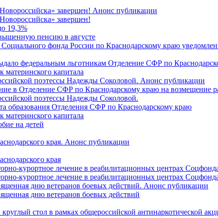
 Новороссийска» завершен! Анонс публикации
Новороссийска» завершен!
до 19,3%
овышенную пенсию в августе
 Социального фонда России по Краснодарскому краю уведомлени
 выдало федеральным льготникам Отделение СФР по Краснодарско
ок материнского капитала
российской поэтессы Надежды Соколовой. Анонс публикации
ление в Отделение СФР по Краснодарскому краю на возмещение р
оссийской поэтессы Надежды Соколовой.
нта образования Отделения СФР по Краснодарскому краю
ок материнского капитала
бие на детей
раснодарского края. Анонс публикации
аснодарского края
торно-курортное лечение в реабилитационных центрах Соцфонда
торно-курортное лечение в реабилитационных центрах Соцфонда 
священная дню ветеранов боевых действий. Анонс публикации
священная дню ветеранов боевых действий
 круглый стол в рамках общероссийской антинаркотической ак