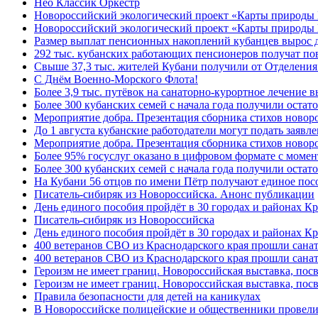
Нео Классик Оркестр
Новороссийский экологический проект «Карты природы
Новороссийский экологический проект «Карты природы 
Размер выплат пенсионных накоплений кубанцев вырос 
292 тыс. кубанских работающих пенсионеров получат п
Свыше 37,3 тыс. жителей Кубани получили от Отделения
C Днём Военно-Морского Флота!
Более 3,9 тыс. путёвок на санаторно-курортное лечение
Более 300 кубанских семей с начала года получили остат
Мероприятие добра. Презентация сборника стихов ново
До 1 августа кубанские работодатели могут подать заяв
Мероприятие добра. Презентация сборника стихов новор
Более 95% госуслуг оказано в цифровом формате с моме
Более 300 кубанских семей с начала года получили остат
На Кубани 56 отцов по имени Пётр получают единое посо
Писатель-сибиряк из Новороссийска. Анонс публикации
День единого пособия пройдёт в 30 городах и районах К
Писатель-сибиряк из Новороссийска
День единого пособия пройдёт в 30 городах и районах Кр
400 ветеранов СВО из Краснодарского края прошли сана
400 ветеранов СВО из Краснодарского края прошли сана
Героизм не имеет границ. Новороссийская выставка, по
Героизм не имеет границ. Новороссийская выставка, по
Правила безопасности для детей на каникулах
В Новороссийске полицейские и общественники провели