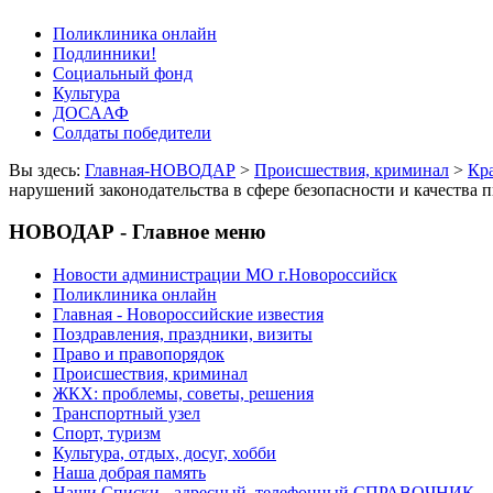
Поликлиника онлайн
Подлинники!
Социальный фонд
Культура
ДОСААФ
Солдаты победители
Вы здесь:
Главная-НОВОДАР
>
Происшествия, криминал
>
Кр
нарушений законодательства в сфере безопасности и качества 
НОВОДАР - Главное меню
Новости администрации МО г.Новороссийск
Поликлиника онлайн
Главная - Новороссийские известия
Поздравления, праздники, визиты
Право и правопорядок
Происшествия, криминал
ЖКХ: проблемы, советы, решения
Транспортный узел
Спорт, туризм
Культура, отдых, досуг, хобби
Наша добрая память
Наши Списки - адресный, телефонный СПРАВОЧНИК