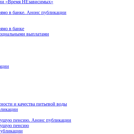
ции «Время НЕзависимых»
рямо в банке. Анонс публикации
ямо в банке
 социальными выплатами
ации
ности и качества питьевой воды
бликации
удущую пенсию. Анонс публикации
удущую пенсию
 публикации