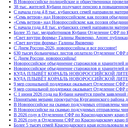
В Новороссийске полицейские и общественники провели
38 тыс. жителей Кубани получают пенсию в повышенном р
С начала года 4,8 тыс. кубанских семей направили мате
«Семь ветров» над Новороссийском: как поэзия объедин
«Семь ветров» над Новороссийском: как поэзия объедини
С начала года 4,8 тыс. кубанских семей направили мате
Более 35 тыс. медработников Кубани Отделение СФР по
«Свет внутри формы» Галины Яковенко. Анонс публика
«Свет внутри формы» Галины Яковенко
C Днем России-2026, новороссийцы и все россияне!
630 тысяч больничных листов оплатило Отделение СФР п
C Днем России, новороссийцы!
Новороссийское объединение старожилов и хранителей и
Новороссийское объединение старожилов и хранителей и
КУДА ПЛЫВЁТ КОРАБЛЬ НОВОРОССИЙСКОЙ ЛИТЕРА
КУДА ПЛЫВЁТ КОРАБЛЬ НОВОРОССИЙСКОЙ ЛИТЕ
9 мер социальной поддержки оказывает Отделение СФР п
9 мер социальной поддержки оказывает Отделение СФР п
С 1 июня 2026 года на Кубани начнётся приём заявлени
Принятыми мерами прокуратура Курганинского района до
В Новороссийске на скамью подсудимых отправлены чин
В Новороссийске на скамью подсудимых отправлены чин
В 2026 году в Отделении СФР по Краснодарскому краю 
В 2026 году в Отделении СФР по Краснодарскому краю 
Более 5 тысяч семей Краснодарского края использовали м