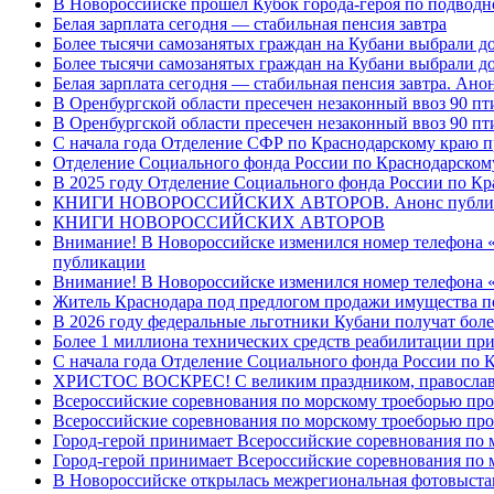
В Новороссийске прошел Кубок города-героя по подводном
Белая зарплата сегодня — стабильная пенсия завтра
Более тысячи самозанятых граждан на Кубани выбрали д
Более тысячи самозанятых граждан на Кубани выбрали д
Белая зарплата сегодня — стабильная пенсия завтра. Ан
В Оренбургской области пресечен незаконный ввоз 90 пт
В Оренбургской области пресечен незаконный ввоз 90 пт
С начала года Отделение СФР по Краснодарскому краю п
Отделение Социального фонда России по Краснодарскому
В 2025 году Отделение Социального фонда России по К
КНИГИ НОВОРОССИЙСКИХ АВТОРОВ. Анонс публи
КНИГИ НОВОРОССИЙСКИХ АВТОРОВ
Внимание! В Новороссийске изменился номер телефона «
публикации
Внимание! В Новороссийске изменился номер телефона «
Житель Краснодара под предлогом продажи имущества п
В 2026 году федеральные льготники Кубани получат боле
Более 1 миллиона технических средств реабилитации пр
С начала года Отделение Социального фонда России по
ХРИСТОС ВОСКРЕС! С великим праздником, правос
Всероссийские соревнования по морскому троеборью пр
Всероссийские соревнования по морскому троеборью пр
Город-герой принимает Всероссийские соревнования по 
Город-герой принимает Всероссийские соревнования по
В Новороссийске открылась межрегиональная фотовыст