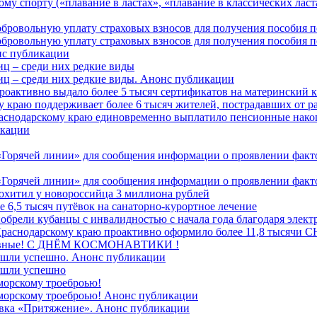
у спорту («плавание в ластах», «плавание в классических ласта
обровольную уплату страховых взносов для получения пособия 
обровольную уплату страховых взносов для получения пособия 
онс публикации
иц – среди них редкие виды
иц – среди них редкие виды. Анонс публикации
роактивно выдало более 5 тысяч сертификатов на материнский 
 краю поддерживает более 6 тысяч жителей, пострадавших от 
раснодарскому краю единовременно выплатило пенсионные нако
кации
Горячей линии» для сообщения информации о проявлении факто
Горячей линии» для сообщения информации о проявлении факто
охитил у новороссийца 3 миллиона рублей
е 6,5 тысяч путёвок на санаторно‑курортное лечение
иобрели кубанцы с инвалидностью с начала года благодаря элек
 Краснодарскому краю проактивно оформило более 11,8 тысячи
лавные! C ДНЁМ КОСМОНАВТИКИ !
ошли успешно. Анонс публикации
ошли успешно
морскому троеброью!
 морскому троеброью! Анонс публикации
авка «Притяжение». Анонс публикации