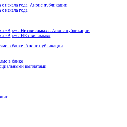
 с начала года. Анонс публикации
с начала года
ции «Время Независимых». Анонс публикации
ции «Время НЕзависимых»
рямо в банке. Анонс публикации
ямо в банке
 социальными выплатами
ации