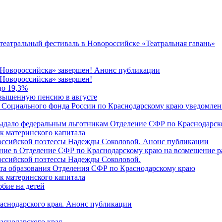
 театральный фестиваль в Новороссийске «Театральная гавань»
 Новороссийска» завершен! Анонс публикации
Новороссийска» завершен!
до 19,3%
овышенную пенсию в августе
 Социального фонда России по Краснодарскому краю уведомлени
 выдало федеральным льготникам Отделение СФР по Краснодарско
ок материнского капитала
российской поэтессы Надежды Соколовой. Анонс публикации
ление в Отделение СФР по Краснодарскому краю на возмещение р
оссийской поэтессы Надежды Соколовой.
нта образования Отделения СФР по Краснодарскому краю
ок материнского капитала
бие на детей
раснодарского края. Анонс публикации
аснодарского края