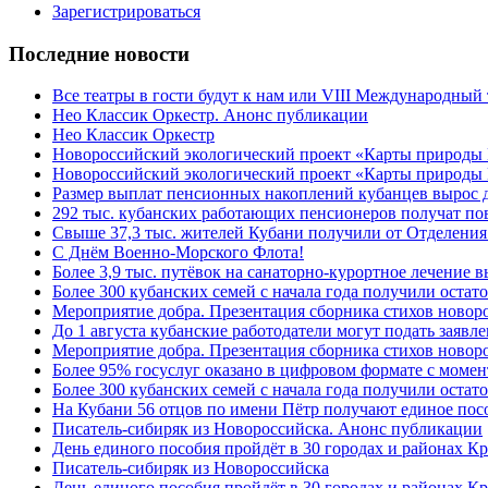
Зарегистрироваться
Последние новости
Все театры в гости будут к нам или VIII Международный
Нео Классик Оркестр. Анонс публикации
Нео Классик Оркестр
Новороссийский экологический проект «Карты природы
Новороссийский экологический проект «Карты природы 
Размер выплат пенсионных накоплений кубанцев вырос 
292 тыс. кубанских работающих пенсионеров получат п
Свыше 37,3 тыс. жителей Кубани получили от Отделения
C Днём Военно-Морского Флота!
Более 3,9 тыс. путёвок на санаторно-курортное лечение
Более 300 кубанских семей с начала года получили остат
Мероприятие добра. Презентация сборника стихов ново
До 1 августа кубанские работодатели могут подать заяв
Мероприятие добра. Презентация сборника стихов новор
Более 95% госуслуг оказано в цифровом формате с моме
Более 300 кубанских семей с начала года получили остат
На Кубани 56 отцов по имени Пётр получают единое посо
Писатель-сибиряк из Новороссийска. Анонс публикации
День единого пособия пройдёт в 30 городах и районах К
Писатель-сибиряк из Новороссийска
День единого пособия пройдёт в 30 городах и районах Кр