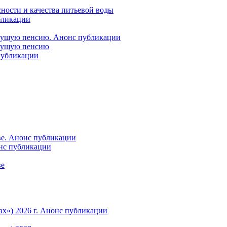
ности и качества питьевой воды
бликации
удущую пенсию. Анонс публикации
удущую пенсию
 публикации
ве. Анонс публикации
онс публикации
ве
ах») 2026 г. Анонс публикации