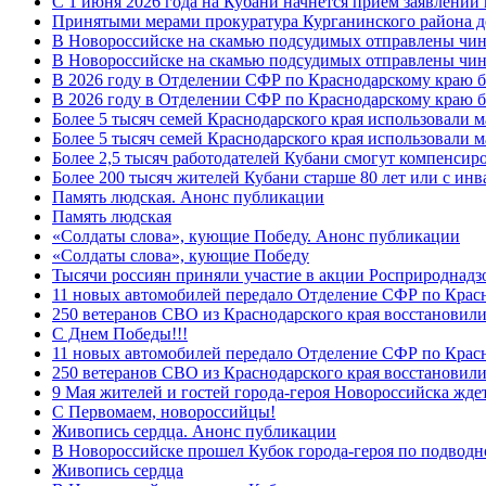
С 1 июня 2026 года на Кубани начнётся приём заявлени
Принятыми мерами прокуратура Курганинского района до
В Новороссийске на скамью подсудимых отправлены чин
В Новороссийске на скамью подсудимых отправлены чин
В 2026 году в Отделении СФР по Краснодарскому краю 
В 2026 году в Отделении СФР по Краснодарскому краю 
Более 5 тысяч семей Краснодарского края использовали м
Более 5 тысяч семей Краснодарского края использовали м
Более 2,5 тысяч работодателей Кубани смогут компенсиро
Более 200 тысяч жителей Кубани старше 80 лет или с инв
Память людская. Анонс публикации
Память людская
«Солдаты слова», кующие Победу. Анонс публикации
«Солдаты слова», кующие Победу
Тысячи россиян приняли участие в акции Росприроднадз
11 новых автомобилей передало Отделение СФР по Крас
250 ветеранов СВО из Краснодарского края восстановили
С Днем Победы!!!
11 новых автомобилей передало Отделение СФР по Крас
250 ветеранов СВО из Краснодарского края восстановили
9 Мая жителей и гостей города-героя Новороссийска жде
C Первомаем, новороссийцы!
Живопись сердца. Анонс публикации
В Новороссийске прошел Кубок города-героя по подводно
Живопись сердца