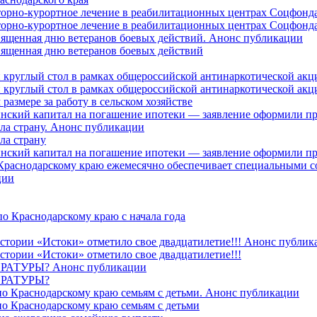
торно-курортное лечение в реабилитационных центрах Соцфонда
торно-курортное лечение в реабилитационных центрах Соцфонда 
священная дню ветеранов боевых действий. Анонс публикации
священная дню ветеранов боевых действий
 круглый стол в рамках общероссийской антинаркотической ак
 круглый стол в рамках общероссийской антинаркотической ак
азмере за работу в сельском хозяйстве
ринский капитал на погашение ипотеки — заявление оформили п
ила страну. Анонс публикации
ла страну
ринский капитал на погашение ипотеки — заявление оформили пр
 Краснодарскому краю ежемесячно обеспечивает специальными
ции
о Краснодарскому краю с начала года
стории «Истоки» отметило свое двадцатилетие!!! Анонс публик
стории «Истоки» отметило свое двадцатилетие!!!
ТУРЫ? Анонс публикации
РАТУРЫ?
о Краснодарскому краю семьям с детьми. Анонс публикации
о Краснодарскому краю семьям с детьми