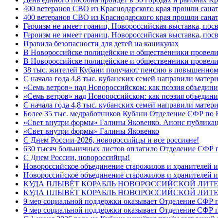
400 ветеранов СВО из Краснодарского края прошли сана
400 ветеранов СВО из Краснодарского края прошли сана
Героизм не имеет границ. Новороссийская выставка, по
Героизм не имеет границ. Новороссийская выставка, по
Правила безопасности для детей на каникулах
В Новороссийске полицейские и общественники провели
В Новороссийске полицейские и общественники провели
38 тыс. жителей Кубани получают пенсию в повышенном р
С начала года 4,8 тыс. кубанских семей направили мате
«Семь ветров» над Новороссийском: как поэзия объедин
«Семь ветров» над Новороссийском: как поэзия объедини
С начала года 4,8 тыс. кубанских семей направили мате
Более 35 тыс. медработников Кубани Отделение СФР по
«Свет внутри формы» Галины Яковенко. Анонс публика
«Свет внутри формы» Галины Яковенко
C Днем России-2026, новороссийцы и все россияне!
630 тысяч больничных листов оплатило Отделение СФР п
C Днем России, новороссийцы!
Новороссийское объединение старожилов и хранителей и
Новороссийское объединение старожилов и хранителей и
КУДА ПЛЫВЁТ КОРАБЛЬ НОВОРОССИЙСКОЙ ЛИТЕРА
КУДА ПЛЫВЁТ КОРАБЛЬ НОВОРОССИЙСКОЙ ЛИТЕ
9 мер социальной поддержки оказывает Отделение СФР п
9 мер социальной поддержки оказывает Отделение СФР п