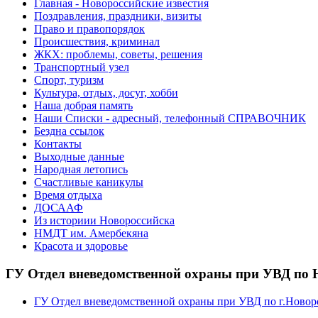
Главная - Новороссийские известия
Поздравления, праздники, визиты
Право и правопорядок
Происшествия, криминал
ЖКХ: проблемы, советы, решения
Транспортный узел
Спорт, туризм
Культура, отдых, досуг, хобби
Наша добрая память
Наши Списки - адресный, телефонный СПРАВОЧНИК
Бездна ссылок
Контакты
Выходные данные
Народная летопись
Счастливые каникулы
Время отдыха
ДОСААФ
Из историии Новороссийска
НМДТ им. Амербекяна
Красота и здоровье
ГУ Отдел вневедомственной охраны при УВД по 
ГУ Отдел вневедомственной охраны при УВД по г.Новор