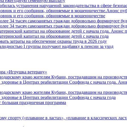
й на ежегодную семейную выплату
билась устранения нарушений законодательства в сфере безопас
овник и его сообщник, обвиняемые в мошенничестве.Анонс пу
овник и его сообщник, обвиняемые в мошенничестве
более 34 тысяч самозанятых граждан добровольно формируют б
более 34 тысяч самозанятых граждан добровольно формируют б
атеринский капитал на образование детей с начала года. Анонс
атеринский капитал на образование детей с начала года
вать затраты на обеспечение охраны труда в 2026 году
алидностью I группы получают надбавку к пенсии за уход
ора «Игрушка ветерану»
нодарскому краю жителям Кубани, пострадавшим на производст
 здоровье в Центрах реабилитации Соцфонда с начала года. Ан
нодарскому краю жителям Кубани, пострадавшим на производст
 здоровье в Центрах реабилитации Соцфонда с начала года
т большая праздничная программа
му спорту («плавание в ластах», «плавание в классических ласт