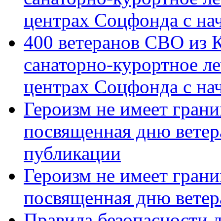
центрах Соцфонда с на
400 ветеранов СВО из 
санаторно-курортное л
центрах Соцфонда с нач
Героизм не имеет грани
посвященная дню ветер
публикации
Героизм не имеет грани
посвященная дню ветер
Правила безопасности д