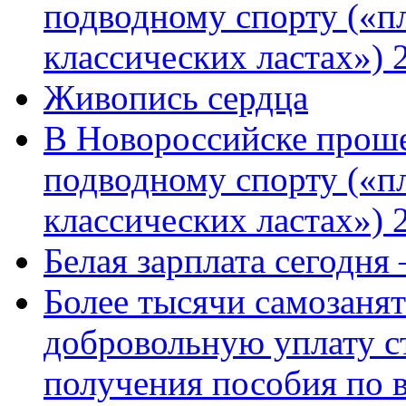
подводному спорту («пл
классических ластах») 
Живопись сердца
В Новороссийске проше
подводному спорту («пл
классических ластах») 
Белая зарплата сегодня
Более тысячи самозаня
добровольную уплату с
получения пособия по 