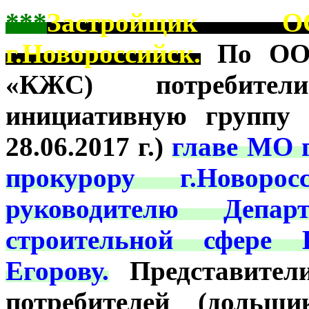
***
Застройщик ОО
г.Новороссийск.
По ООО
«КЖС) потребител
инициативную группу 
28.06.2017 г.)
главе МО г
прокурору г.Новорос
руководителю Депа
строительной сфере 
Егорову.
Представител
потребителей (дольщ