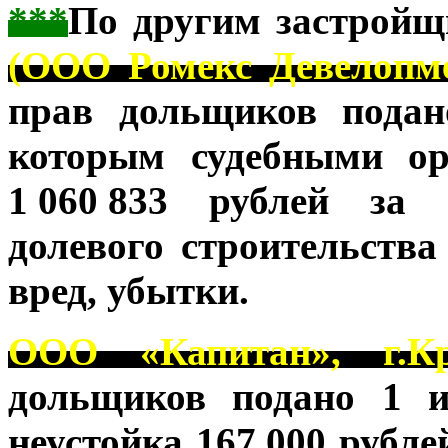
***
По другим застрой
(ООО Ромекс Девелопмен
прав дольщиков подан
которым судебными ор
1
.
060
.
833 рублей за 
долевого строительства
вред, убытки.
ООО «Капитан», г.Кр
дольщиков подано 1 и
неустойка 167
.
000 рубле