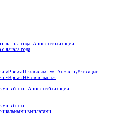
 с начала года. Анонс публикации
с начала года
ции «Время Независимых». Анонс публикации
ции «Время НЕзависимых»
рямо в банке. Анонс публикации
ямо в банке
 социальными выплатами