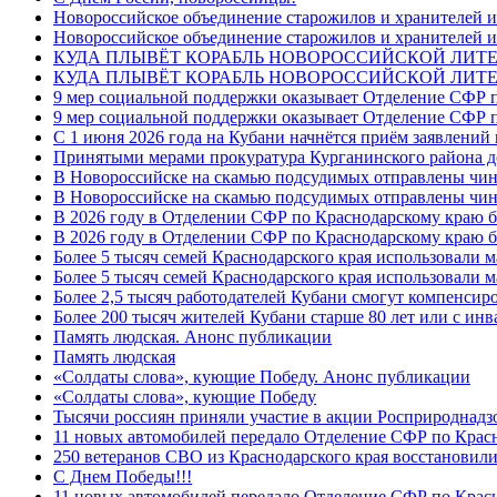
Новороссийское объединение старожилов и хранителей и
Новороссийское объединение старожилов и хранителей и
КУДА ПЛЫВЁТ КОРАБЛЬ НОВОРОССИЙСКОЙ ЛИТЕРА
КУДА ПЛЫВЁТ КОРАБЛЬ НОВОРОССИЙСКОЙ ЛИТЕ
9 мер социальной поддержки оказывает Отделение СФР п
9 мер социальной поддержки оказывает Отделение СФР п
С 1 июня 2026 года на Кубани начнётся приём заявлени
Принятыми мерами прокуратура Курганинского района до
В Новороссийске на скамью подсудимых отправлены чин
В Новороссийске на скамью подсудимых отправлены чин
В 2026 году в Отделении СФР по Краснодарскому краю 
В 2026 году в Отделении СФР по Краснодарскому краю 
Более 5 тысяч семей Краснодарского края использовали м
Более 5 тысяч семей Краснодарского края использовали м
Более 2,5 тысяч работодателей Кубани смогут компенсиро
Более 200 тысяч жителей Кубани старше 80 лет или с инв
Память людская. Анонс публикации
Память людская
«Солдаты слова», кующие Победу. Анонс публикации
«Солдаты слова», кующие Победу
Тысячи россиян приняли участие в акции Росприроднадз
11 новых автомобилей передало Отделение СФР по Крас
250 ветеранов СВО из Краснодарского края восстановили
С Днем Победы!!!
11 новых автомобилей передало Отделение СФР по Крас