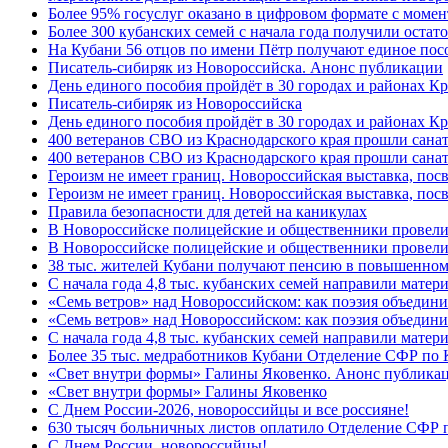
Более 95% госуслуг оказано в цифровом формате с моме
Более 300 кубанских семей с начала года получили остат
На Кубани 56 отцов по имени Пётр получают единое посо
Писатель-сибиряк из Новороссийска. Анонс публикации
День единого пособия пройдёт в 30 городах и районах К
Писатель-сибиряк из Новороссийска
День единого пособия пройдёт в 30 городах и районах Кр
400 ветеранов СВО из Краснодарского края прошли сана
400 ветеранов СВО из Краснодарского края прошли сана
Героизм не имеет границ. Новороссийская выставка, по
Героизм не имеет границ. Новороссийская выставка, по
Правила безопасности для детей на каникулах
В Новороссийске полицейские и общественники провели
В Новороссийске полицейские и общественники провели
38 тыс. жителей Кубани получают пенсию в повышенном р
С начала года 4,8 тыс. кубанских семей направили мате
«Семь ветров» над Новороссийском: как поэзия объедин
«Семь ветров» над Новороссийском: как поэзия объедини
С начала года 4,8 тыс. кубанских семей направили мате
Более 35 тыс. медработников Кубани Отделение СФР по
«Свет внутри формы» Галины Яковенко. Анонс публика
«Свет внутри формы» Галины Яковенко
C Днем России-2026, новороссийцы и все россияне!
630 тысяч больничных листов оплатило Отделение СФР п
C Днем России, новороссийцы!