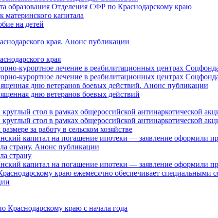
нта образования Отделения СФР по Краснодарскому краю
ок материнского капитала
бие на детей
раснодарского края. Анонс публикации
аснодарского края
торно-курортное лечение в реабилитационных центрах Соцфонда
торно-курортное лечение в реабилитационных центрах Соцфонда 
священная дню ветеранов боевых действий. Анонс публикации
священная дню ветеранов боевых действий
 круглый стол в рамках общероссийской антинаркотической ак
 круглый стол в рамках общероссийской антинаркотической ак
азмере за работу в сельском хозяйстве
ринский капитал на погашение ипотеки — заявление оформили п
ила страну. Анонс публикации
ла страну
ринский капитал на погашение ипотеки — заявление оформили пр
 Краснодарскому краю ежемесячно обеспечивает специальными
ции
о Краснодарскому краю с начала года