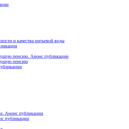
ации
ности и качества питьевой воды
бликации
удущую пенсию. Анонс публикации
удущую пенсию
 публикации
ве. Анонс публикации
онс публикации
ве