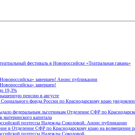
 театральный фестиваль в Новороссийске «Театральная гавань»
 Новороссийска» завершен! Анонс публикации
Новороссийска» завершен!
до 19,3%
овышенную пенсию в августе
 Социального фонда России по Краснодарскому краю уведомлени
 выдало федеральным льготникам Отделение СФР по Краснодарско
ок материнского капитала
российской поэтессы Надежды Соколовой. Анонс публикации
ление в Отделение СФР по Краснодарскому краю на возмещение р
оссийской поэтессы Надежды Соколовой.