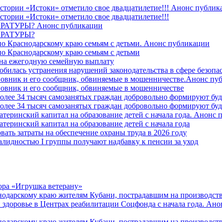
стории «Истоки» отметило свое двадцатилетие!!! Анонс публик
стории «Истоки» отметило свое двадцатилетие!!!
ТУРЫ? Анонс публикации
РАТУРЫ?
о Краснодарскому краю семьям с детьми. Анонс публикации
о Краснодарскому краю семьям с детьми
й на ежегодную семейную выплату
билась устранения нарушений законодательства в сфере безопас
овник и его сообщник, обвиняемые в мошенничестве.Анонс пу
овник и его сообщник, обвиняемые в мошенничестве
более 34 тысяч самозанятых граждан добровольно формируют б
более 34 тысяч самозанятых граждан добровольно формируют б
атеринский капитал на образование детей с начала года. Анонс
атеринский капитал на образование детей с начала года
вать затраты на обеспечение охраны труда в 2026 году
алидностью I группы получают надбавку к пенсии за уход
ора «Игрушка ветерану»
нодарскому краю жителям Кубани, пострадавшим на производст
 здоровье в Центрах реабилитации Соцфонда с начала года. Ан
нодарскому краю жителям Кубани, пострадавшим на производст