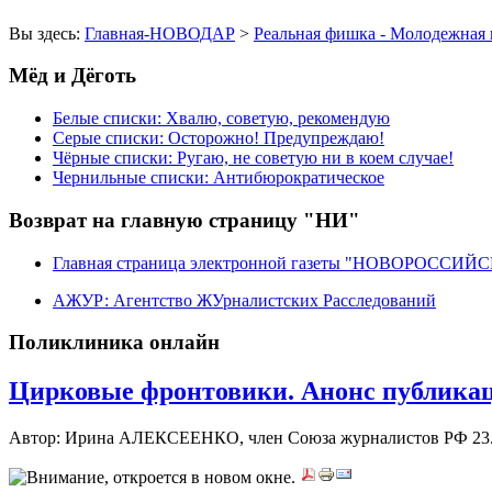
Вы здесь:
Главная-НОВОДАР
>
Реальная фишка - Молодежная 
Мёд и Дёготь
Белые списки: Хвалю, советую, рекомендую
Серые списки: Осторожно! Предупреждаю!
Чёрные списки: Ругаю, не советую ни в коем случае!
Чернильные списки: Антибюрократическое
Возврат на главную страницу "НИ"
Главная страница электронной газеты "НОВОРОССИ
АЖУР: Агентство ЖУрналистских Расследований
Поликлиника онлайн
Цирковые фронтовики. Анонс публика
Автор: Ирина АЛЕКСЕЕНКО, член Союза журналистов РФ
23