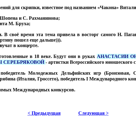
ений для скрипки, известное под названием «Чакона» Витали
Шопена и С. Рахманинова;
нта М. Бруха;
 В своё время эта тема привела в восторг самого Н. Пагани
ртину пошел еще дальше))).
вучат в концерте.
готовленные в 18 веке. Будут они в руках
АНАСТАСИИ О
Ы СЕРЕБРЯКОВОЙ
- артистки Всероссийского юношеского 
победитель Молодежных Дельфийских игр (Бронзовая, Се
бина (Италия, Гроссето), победитель I Международного конк
ачимых Международных конкурсов.
< Предыдущая
Следующая >