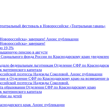
 театральный фестиваль в Новороссийске «Театральная гавань»
 Новороссийска» завершен! Анонс публикации
Новороссийска» завершен!
до 19,3%
овышенную пенсию в августе
 Социального фонда России по Краснодарскому краю уведомлени
 выдало федеральным льготникам Отделение СФР по Краснодарско
ок материнского капитала
российской поэтессы Надежды Соколовой. Анонс публикации
ление в Отделение СФР по Краснодарскому краю на возмещение р
оссийской поэтессы Надежды Соколовой.
нта образования Отделения СФР по Краснодарскому краю
ок материнского капитала
бие на детей
раснодарского края. Анонс публикации