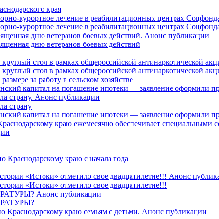
аснодарского края
торно-курортное лечение в реабилитационных центрах Соцфонда
торно-курортное лечение в реабилитационных центрах Соцфонда 
священная дню ветеранов боевых действий. Анонс публикации
священная дню ветеранов боевых действий
 круглый стол в рамках общероссийской антинаркотической ак
 круглый стол в рамках общероссийской антинаркотической ак
азмере за работу в сельском хозяйстве
ринский капитал на погашение ипотеки — заявление оформили п
ила страну. Анонс публикации
ла страну
ринский капитал на погашение ипотеки — заявление оформили пр
 Краснодарскому краю ежемесячно обеспечивает специальными
ции
о Краснодарскому краю с начала года
стории «Истоки» отметило свое двадцатилетие!!! Анонс публик
стории «Истоки» отметило свое двадцатилетие!!!
ТУРЫ? Анонс публикации
РАТУРЫ?
о Краснодарскому краю семьям с детьми. Анонс публикации