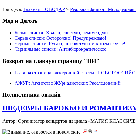
Вы здесь:
Главная-НОВОДАР
>
Реальная фишка - Молодежная 
Мёд и Дёготь
Белые списки: Хвалю, советую, рекомендую
Серые списки: Осторожно! Предупреждаю!
Чёрные списки: Ругаю, не советую ни в коем случае!
Чернильные списки: Антибюрократическое
Возврат на главную страницу "НИ"
Главная страница электронной газеты "НОВОРОССИ
АЖУР: Агентство ЖУрналистских Расследований
Поликлиника онлайн
ШЕДЕВРЫ БАРОККО И РОМАНТИЗМА 
Автор: Организатор концертов из цикла «МАГИЯ КЛАС