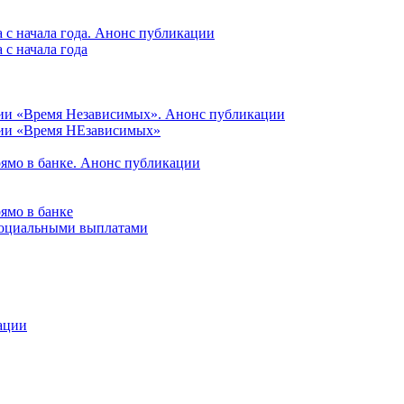
 с начала года. Анонс публикации
с начала года
ции «Время Независимых». Анонс публикации
ции «Время НЕзависимых»
рямо в банке. Анонс публикации
ямо в банке
 социальными выплатами
ации