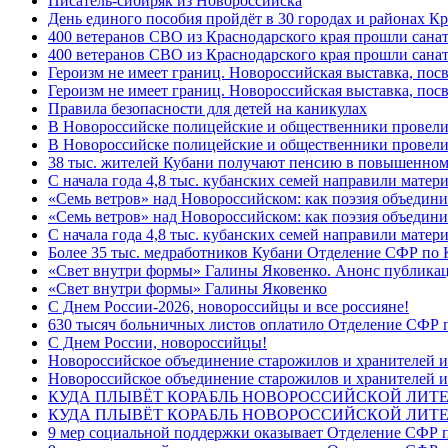
Писатель-сибиряк из Новороссийска
День единого пособия пройдёт в 30 городах и районах Кр
400 ветеранов СВО из Краснодарского края прошли сана
400 ветеранов СВО из Краснодарского края прошли сана
Героизм не имеет границ. Новороссийская выставка, по
Героизм не имеет границ. Новороссийская выставка, по
Правила безопасности для детей на каникулах
В Новороссийске полицейские и общественники провели
В Новороссийске полицейские и общественники провели
38 тыс. жителей Кубани получают пенсию в повышенном р
С начала года 4,8 тыс. кубанских семей направили мате
«Семь ветров» над Новороссийском: как поэзия объедин
«Семь ветров» над Новороссийском: как поэзия объедини
С начала года 4,8 тыс. кубанских семей направили мате
Более 35 тыс. медработников Кубани Отделение СФР по
«Свет внутри формы» Галины Яковенко. Анонс публика
«Свет внутри формы» Галины Яковенко
C Днем России-2026, новороссийцы и все россияне!
630 тысяч больничных листов оплатило Отделение СФР п
C Днем России, новороссийцы!
Новороссийское объединение старожилов и хранителей и
Новороссийское объединение старожилов и хранителей и
КУДА ПЛЫВЁТ КОРАБЛЬ НОВОРОССИЙСКОЙ ЛИТЕРА
КУДА ПЛЫВЁТ КОРАБЛЬ НОВОРОССИЙСКОЙ ЛИТЕ
9 мер социальной поддержки оказывает Отделение СФР п