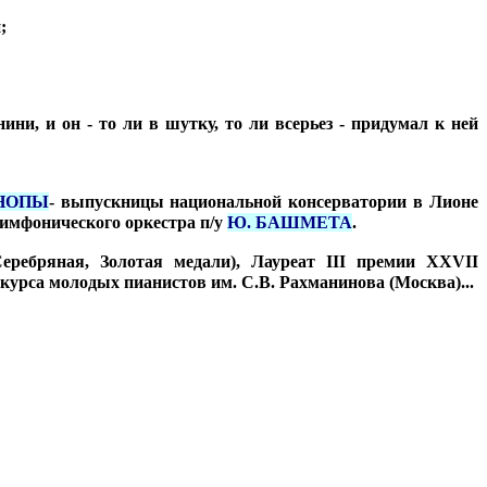
;
ни, и он - то ли в шутку, то ли всерьез - придумал к ней
НОПЫ
- выпускницы национальной консерватории в Лионе
симфонического оркестра п/у
Ю. БАШМЕТА
.
ребряная, Золотая медали), Лауреат III премии XXVII
урса молодых пианистов им. С.В. Рахманинова (Москва)...