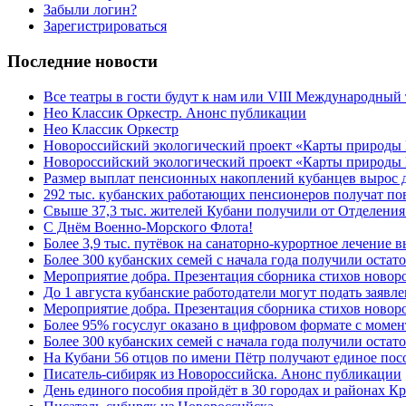
Забыли логин?
Зарегистрироваться
Последние новости
Все театры в гости будут к нам или VIII Международный
Нео Классик Оркестр. Анонс публикации
Нео Классик Оркестр
Новороссийский экологический проект «Карты природы
Новороссийский экологический проект «Карты природы 
Размер выплат пенсионных накоплений кубанцев вырос 
292 тыс. кубанских работающих пенсионеров получат п
Свыше 37,3 тыс. жителей Кубани получили от Отделения
C Днём Военно-Морского Флота!
Более 3,9 тыс. путёвок на санаторно-курортное лечение
Более 300 кубанских семей с начала года получили остат
Мероприятие добра. Презентация сборника стихов ново
До 1 августа кубанские работодатели могут подать заяв
Мероприятие добра. Презентация сборника стихов новор
Более 95% госуслуг оказано в цифровом формате с моме
Более 300 кубанских семей с начала года получили остат
На Кубани 56 отцов по имени Пётр получают единое посо
Писатель-сибиряк из Новороссийска. Анонс публикации
День единого пособия пройдёт в 30 городах и районах К