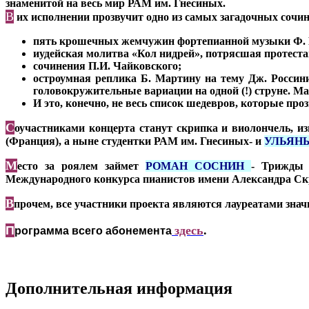
знаменитой на весь мир РАМ им. Гнесиных.
В
их исполнении прозвучит одно из самых загадочных сочин
пять крошечных жемчужин фортепианной музыки Ф. 
иудейская молитва «Кол нидрей», потрясшая протеста
сочинения П.И. Чайковского;
остроумная реплика Б. Мартину на тему Дж. Россини.
головокружительные вариации на одной (!) струне. Ма
И это, конечно, не весь список шедевров, которые проз
С
оучастниками концерта станут скрипка и виолончель, из
(Франция), а ныне студентки РАМ им. Гнесиных- и
УЛЬЯН
М
есто за роялем займет
РОМАН СОСНИН
- Трижды 
Международного конкурса пианистов имени Александра Скря
В
прочем, все участники проекта являются лауреатами зн
П
здесь
.
рограмма всего абонемента
Дополнительная информация