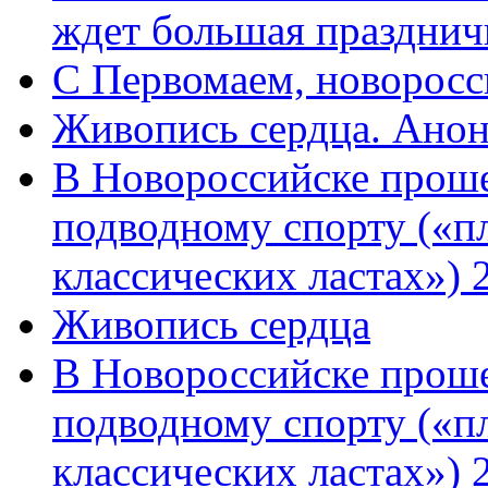
ждет большая празднич
C Первомаем, новорос
Живопись сердца. Анон
В Новороссийске проше
подводному спорту («пл
классических ластах») 
Живопись сердца
В Новороссийске проше
подводному спорту («пл
классических ластах») 