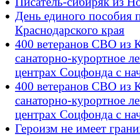
Писатель-сибиряк из Н
День единого пособия п
Краснодарского края
400 ветеранов СВО из 
санаторно-курортное л
центрах Соцфонда с на
400 ветеранов СВО из 
санаторно-курортное л
центрах Соцфонда с нач
Героизм не имеет грани