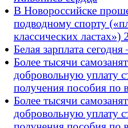
В Новороссийске проше
подводному спорту («пл
классических ластах») 
Белая зарплата сегодня
Более тысячи самозаня
добровольную уплату с
получения пособия по 
Более тысячи самозаня
добровольную уплату с
получения пособия по 