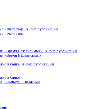
 с начала года. Анонс публикации
с начала года
ции «Время Независимых». Анонс публикации
ции «Время НЕзависимых»
рямо в банке. Анонс публикации
ямо в банке
 социальными выплатами
ации