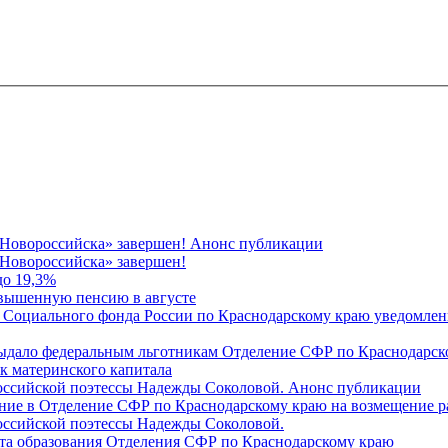
 Новороссийска» завершен! Анонс публикации
Новороссийска» завершен!
до 19,3%
овышенную пенсию в августе
 Социального фонда России по Краснодарскому краю уведомлени
 выдало федеральным льготникам Отделение СФР по Краснодарско
ок материнского капитала
российской поэтессы Надежды Соколовой. Анонс публикации
ление в Отделение СФР по Краснодарскому краю на возмещение р
оссийской поэтессы Надежды Соколовой.
нта образования Отделения СФР по Краснодарскому краю