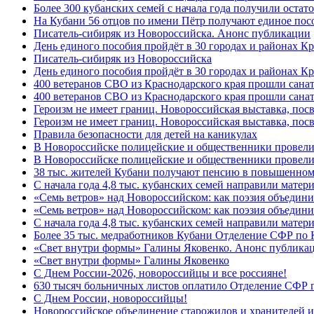
Более 300 кубанских семей с начала года получили остат
На Кубани 56 отцов по имени Пётр получают единое посо
Писатель-сибиряк из Новороссийска. Анонс публикации
День единого пособия пройдёт в 30 городах и районах К
Писатель-сибиряк из Новороссийска
День единого пособия пройдёт в 30 городах и районах Кр
400 ветеранов СВО из Краснодарского края прошли сана
400 ветеранов СВО из Краснодарского края прошли сана
Героизм не имеет границ. Новороссийская выставка, по
Героизм не имеет границ. Новороссийская выставка, по
Правила безопасности для детей на каникулах
В Новороссийске полицейские и общественники провели
В Новороссийске полицейские и общественники провели
38 тыс. жителей Кубани получают пенсию в повышенном р
С начала года 4,8 тыс. кубанских семей направили мате
«Семь ветров» над Новороссийском: как поэзия объедин
«Семь ветров» над Новороссийском: как поэзия объедини
С начала года 4,8 тыс. кубанских семей направили мате
Более 35 тыс. медработников Кубани Отделение СФР по
«Свет внутри формы» Галины Яковенко. Анонс публика
«Свет внутри формы» Галины Яковенко
C Днем России-2026, новороссийцы и все россияне!
630 тысяч больничных листов оплатило Отделение СФР п
C Днем России, новороссийцы!
Новороссийское объединение старожилов и хранителей и