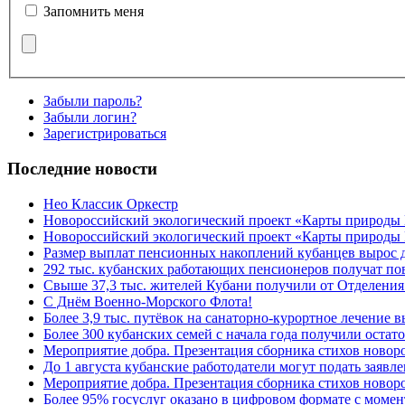
Запомнить меня
Забыли пароль?
Забыли логин?
Зарегистрироваться
Последние новости
Нео Классик Оркестр
Новороссийский экологический проект «Карты природы
Новороссийский экологический проект «Карты природы 
Размер выплат пенсионных накоплений кубанцев вырос 
292 тыс. кубанских работающих пенсионеров получат п
Свыше 37,3 тыс. жителей Кубани получили от Отделения
C Днём Военно-Морского Флота!
Более 3,9 тыс. путёвок на санаторно-курортное лечение
Более 300 кубанских семей с начала года получили остат
Мероприятие добра. Презентация сборника стихов ново
До 1 августа кубанские работодатели могут подать заяв
Мероприятие добра. Презентация сборника стихов новор
Более 95% госуслуг оказано в цифровом формате с моме