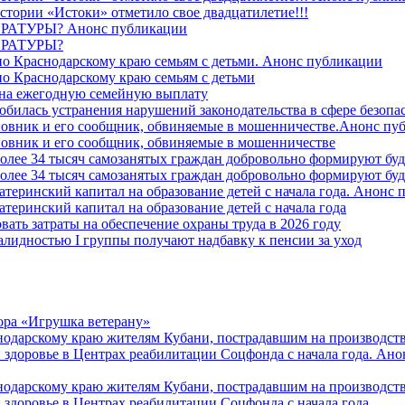
стории «Истоки» отметило свое двадцатилетие!!!
ТУРЫ? Анонс публикации
РАТУРЫ?
о Краснодарскому краю семьям с детьми. Анонс публикации
о Краснодарскому краю семьям с детьми
й на ежегодную семейную выплату
билась устранения нарушений законодательства в сфере безопас
овник и его сообщник, обвиняемые в мошенничестве.Анонс пу
овник и его сообщник, обвиняемые в мошенничестве
более 34 тысяч самозанятых граждан добровольно формируют б
более 34 тысяч самозанятых граждан добровольно формируют б
атеринский капитал на образование детей с начала года. Анонс
атеринский капитал на образование детей с начала года
вать затраты на обеспечение охраны труда в 2026 году
алидностью I группы получают надбавку к пенсии за уход
ора «Игрушка ветерану»
нодарскому краю жителям Кубани, пострадавшим на производст
 здоровье в Центрах реабилитации Соцфонда с начала года. Ан
нодарскому краю жителям Кубани, пострадавшим на производст
 здоровье в Центрах реабилитации Соцфонда с начала года