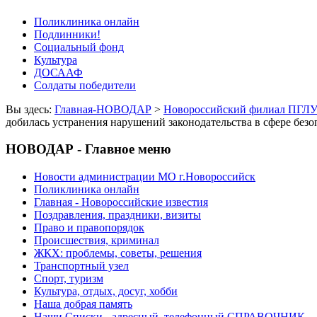
Поликлиника онлайн
Подлинники!
Социальный фонд
Культура
ДОСААФ
Солдаты победители
Вы здесь:
Главная-НОВОДАР
>
Новороссийский филиал ПГЛУ 
добилась устранения нарушений законодательства в сфере безо
НОВОДАР - Главное меню
Новости администрации МО г.Новороссийск
Поликлиника онлайн
Главная - Новороссийские известия
Поздравления, праздники, визиты
Право и правопорядок
Происшествия, криминал
ЖКХ: проблемы, советы, решения
Транспортный узел
Спорт, туризм
Культура, отдых, досуг, хобби
Наша добрая память
Наши Списки - адресный, телефонный СПРАВОЧНИК