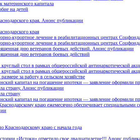
ок материнского капитала
бие на детей
раснодарского края. Анонс публикации
аснодарского края
торно-курортное лечение в реабилитационных центрах Соцфонда
торно-курортное лечение в реабилитационных центрах Соцфонда 
священная дню ветеранов боевых действий. Анонс публикации
священная дню ветеранов боевых действий
 круглый стол в рамках общероссийской антинаркотической ак
 круглый стол в рамках общероссийской антинаркотической ак
азмере за работу в сельском хозяйстве
ринский капитал на погашение ипотеки — заявление оформили п
ила страну. Анонс публикации
ла страну
ринский капитал на погашение ипотеки — заявление оформили пр
 Краснодарскому краю ежемесячно обеспечивает специальными
ции
о Краснодарскому краю с начала года
стории «Истоки» отметило свое двадцатилетие!!! Анонс публик