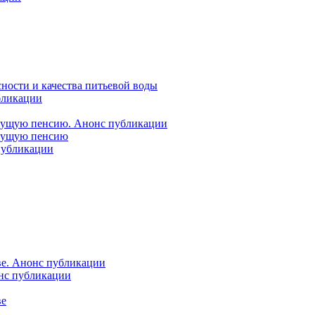
ности и качества питьевой воды
бликации
удущую пенсию. Анонс публикации
удущую пенсию
 публикации
ве. Анонс публикации
онс публикации
ве