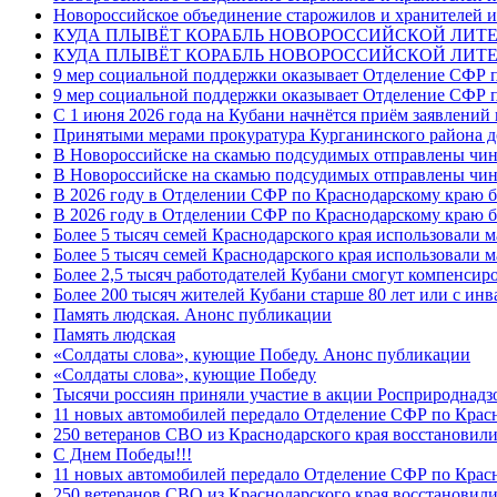
Новороссийское объединение старожилов и хранителей и
КУДА ПЛЫВЁТ КОРАБЛЬ НОВОРОССИЙСКОЙ ЛИТЕРА
КУДА ПЛЫВЁТ КОРАБЛЬ НОВОРОССИЙСКОЙ ЛИТЕ
9 мер социальной поддержки оказывает Отделение СФР п
9 мер социальной поддержки оказывает Отделение СФР п
С 1 июня 2026 года на Кубани начнётся приём заявлени
Принятыми мерами прокуратура Курганинского района до
В Новороссийске на скамью подсудимых отправлены чин
В Новороссийске на скамью подсудимых отправлены чин
В 2026 году в Отделении СФР по Краснодарскому краю 
В 2026 году в Отделении СФР по Краснодарскому краю 
Более 5 тысяч семей Краснодарского края использовали м
Более 5 тысяч семей Краснодарского края использовали м
Более 2,5 тысяч работодателей Кубани смогут компенсиро
Более 200 тысяч жителей Кубани старше 80 лет или с инв
Память людская. Анонс публикации
Память людская
«Солдаты слова», кующие Победу. Анонс публикации
«Солдаты слова», кующие Победу
Тысячи россиян приняли участие в акции Росприроднадз
11 новых автомобилей передало Отделение СФР по Крас
250 ветеранов СВО из Краснодарского края восстановили
С Днем Победы!!!
11 новых автомобилей передало Отделение СФР по Крас
250 ветеранов СВО из Краснодарского края восстановили