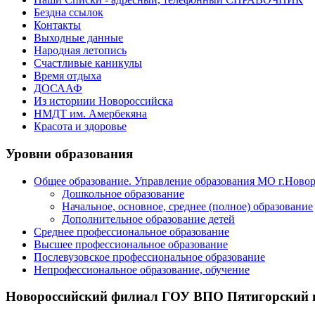
Бездна ссылок
Контакты
Выходные данные
Народная летопись
Счастливые каникулы
Время отдыха
ДОСААФ
Из историии Новороссийска
НМДТ им. Амербекяна
Красота и здоровье
Уровни образования
Общее образование. Управление образования МО г.Ново
Дошкольное образование
Начальное, основное, среднее (полное) образование
Дополнительное образование детей
Среднее профессиональное образование
Высшее профессиональное образование
Послевузовское профессиональное образование
Непрофессиональное образование, обучение
Новороссийский филиал ГОУ ВПО Пятигорский г