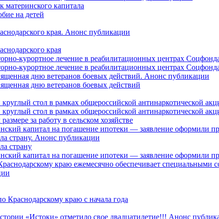
ок материнского капитала
бие на детей
раснодарского края. Анонс публикации
аснодарского края
торно-курортное лечение в реабилитационных центрах Соцфонда
торно-курортное лечение в реабилитационных центрах Соцфонда 
священная дню ветеранов боевых действий. Анонс публикации
священная дню ветеранов боевых действий
 круглый стол в рамках общероссийской антинаркотической ак
 круглый стол в рамках общероссийской антинаркотической ак
азмере за работу в сельском хозяйстве
ринский капитал на погашение ипотеки — заявление оформили п
ила страну. Анонс публикации
ла страну
ринский капитал на погашение ипотеки — заявление оформили пр
 Краснодарскому краю ежемесячно обеспечивает специальными
ции
о Краснодарскому краю с начала года
стории «Истоки» отметило свое двадцатилетие!!! Анонс публик