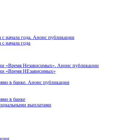
 с начала года. Анонс публикации
с начала года
ции «Время Независимых». Анонс публикации
ции «Время НЕзависимых»
рямо в банке. Анонс публикации
ямо в банке
 социальными выплатами
ации