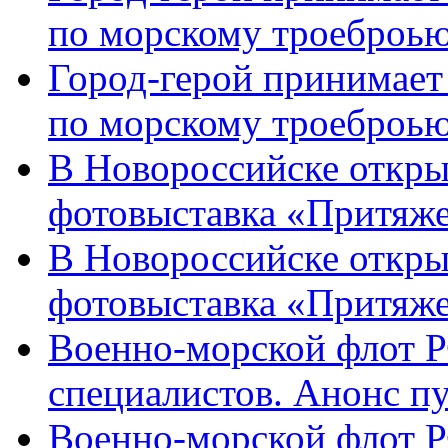
по морскому троеброью
Город-герой принимает
по морскому троеброью
В Новороссийске откры
фотовыставка «Притяже
В Новороссийске откры
фотовыставка «Притяж
Военно-морской флот Р
специалистов. Анонс п
Военно-морской флот Р