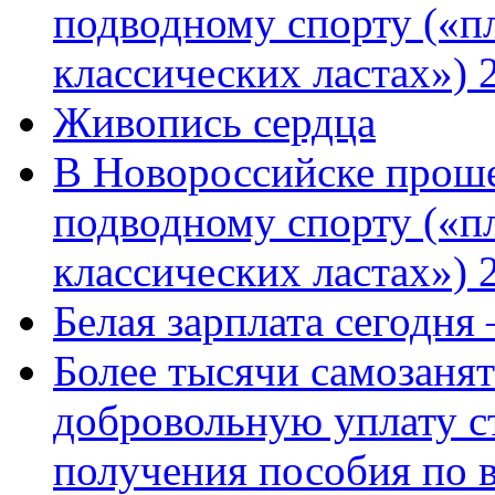
подводному спорту («пл
классических ластах») 
Живопись сердца
В Новороссийске проше
подводному спорту («пл
классических ластах») 
Белая зарплата сегодня
Более тысячи самозаня
добровольную уплату с
получения пособия по 