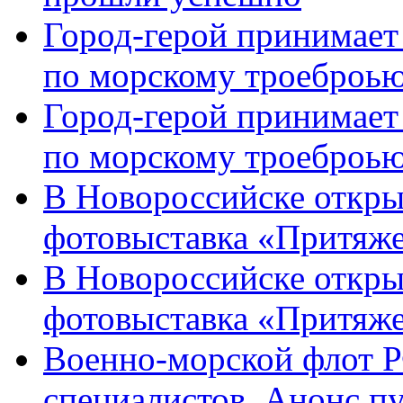
Город-герой принимает
по морскому троеброью
Город-герой принимает
по морскому троеброью
В Новороссийске откры
фотовыставка «Притяже
В Новороссийске откры
фотовыставка «Притяж
Военно-морской флот Р
специалистов. Анонс п