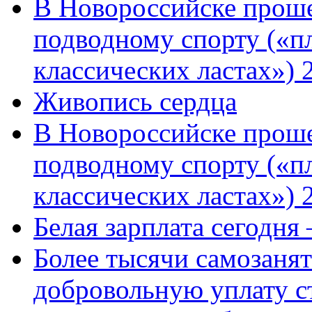
В Новороссийске проше
подводному спорту («пл
классических ластах») 
Живопись сердца
В Новороссийске проше
подводному спорту («пл
классических ластах») 
Белая зарплата сегодня
Более тысячи самозаня
добровольную уплату с