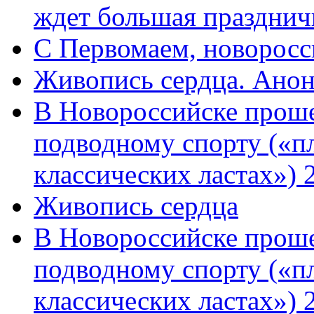
ждет большая празднич
C Первомаем, новорос
Живопись сердца. Анон
В Новороссийске проше
подводному спорту («пл
классических ластах») 
Живопись сердца
В Новороссийске проше
подводному спорту («пл
классических ластах») 