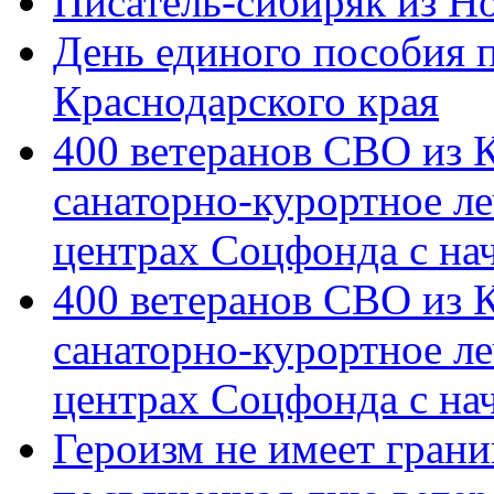
Писатель-сибиряк из Н
День единого пособия п
Краснодарского края
400 ветеранов СВО из 
санаторно-курортное л
центрах Соцфонда с на
400 ветеранов СВО из 
санаторно-курортное л
центрах Соцфонда с нач
Героизм не имеет грани