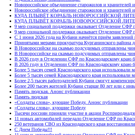
Новороссийское объединение старожилов и хранителей и
Новороссийское объединение старожилов и хранителей и
КУДА ПЛЫВЁТ КОРАБЛЬ НОВОРОССИЙСКОЙ ЛИТЕРА
КУДА ПЛЫВЁТ КОРАБЛЬ НОВОРОССИЙСКОЙ ЛИТЕ
9 мер социальной поддержки оказывает Отделение СФР п
9 мер социальной поддержки оказывает Отделение СФР п
С 1 июня 2026 года на Кубани начнётся приём заявлени
Принятыми мерами прокуратура Курганинского района до
В Новороссийске на скамью подсудимых отправлены чин
В Новороссийске на скамью подсудимых отправлены чин
В 2026 году в Отделении СФР по Краснодарскому краю 
В 2026 году в Отделении СФР по Краснодарскому краю 
Более 5 тысяч семей Краснодарского края использовали м
Более 5 тысяч семей Краснодарского края использовали м
Более 2,5 тысяч работодателей Кубани смогут компенсиро
Более 200 тысяч жителей Кубани старше 80 лет или с инв
Память людская. Анонс публикации
Память людская
«Солдаты слова», кующие Победу. Анонс публикации
«Солдаты слова», кующие Победу
Тысячи россиян приняли участие в акции Росприроднадз
11 новых автомобилей передало Отделение СФР по Крас
250 ветеранов СВО из Краснодарского края восстановили
С Днем Победы!!!
11 новых автомобилей передало Отделение СФР по Крас