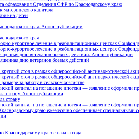
нта образования Отделения СФР по Краснодарскому краю
ок материнского капитала
бие на детей
раснодарского края. Анонс публикации
аснодарского края
торно-курортное лечение в реабилитационных центрах Соцфонда
торно-курортное лечение в реабилитационных центрах Соцфонда 
священная дню ветеранов боевых действий. Анонс публикации
священная дню ветеранов боевых действий
 круглый стол в рамках общероссийской антинаркотической ак
 круглый стол в рамках общероссийской антинаркотической ак
азмере за работу в сельском хозяйстве
ринский капитал на погашение ипотеки — заявление оформили п
ила страну. Анонс публикации
ла страну
ринский капитал на погашение ипотеки — заявление оформили пр
 Краснодарскому краю ежемесячно обеспечивает специальными
ции
о Краснодарскому краю с начала года