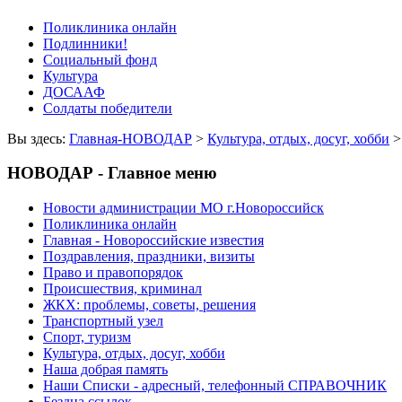
Поликлиника онлайн
Подлинники!
Социальный фонд
Культура
ДОСААФ
Солдаты победители
Вы здесь:
Главная-НОВОДАР
>
Культура, отдых, досуг, хобби
НОВОДАР - Главное меню
Новости администрации МО г.Новороссийск
Поликлиника онлайн
Главная - Новороссийские известия
Поздравления, праздники, визиты
Право и правопорядок
Происшествия, криминал
ЖКХ: проблемы, советы, решения
Транспортный узел
Спорт, туризм
Культура, отдых, досуг, хобби
Наша добрая память
Наши Списки - адресный, телефонный СПРАВОЧНИК
Бездна ссылок