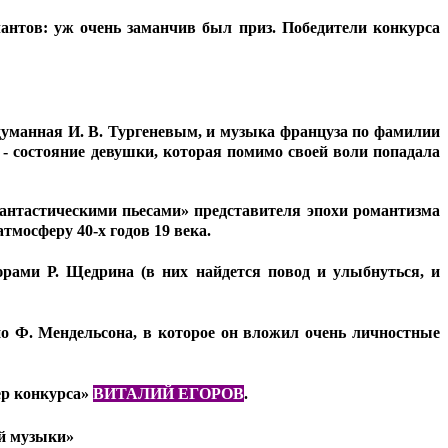
антов: уж очень заманчив был приз. Победители конкурса
думанная И. В. Тургеневым, и музыка француза по фамилии
- состояние девушки, которая помимо своей воли попадала
антастическими пьесами» представителя эпохи романтизма
мосферу 40-х годов 19 века.
ами Р. Щедрина (в них найдется повод и улыбнуться, и
ио Ф. Мендельсона, в которое он вложил очень личностные
ер конкурса»
ВИТАЛИЙ ЕГОРОВ
.
ой музыки»