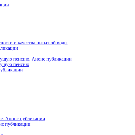
ации
ности и качества питьевой воды
бликации
удущую пенсию. Анонс публикации
удущую пенсию
 публикации
ве. Анонс публикации
онс публикации
ве