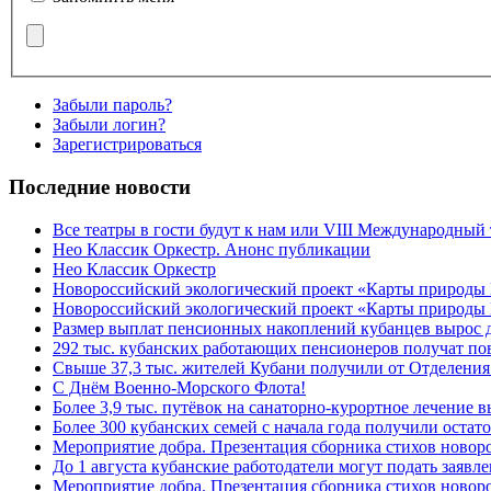
Забыли пароль?
Забыли логин?
Зарегистрироваться
Последние новости
Все театры в гости будут к нам или VIII Международный
Нео Классик Оркестр. Анонс публикации
Нео Классик Оркестр
Новороссийский экологический проект «Карты природы
Новороссийский экологический проект «Карты природы 
Размер выплат пенсионных накоплений кубанцев вырос 
292 тыс. кубанских работающих пенсионеров получат п
Свыше 37,3 тыс. жителей Кубани получили от Отделения
C Днём Военно-Морского Флота!
Более 3,9 тыс. путёвок на санаторно-курортное лечение
Более 300 кубанских семей с начала года получили остат
Мероприятие добра. Презентация сборника стихов ново
До 1 августа кубанские работодатели могут подать заяв
Мероприятие добра. Презентация сборника стихов новор