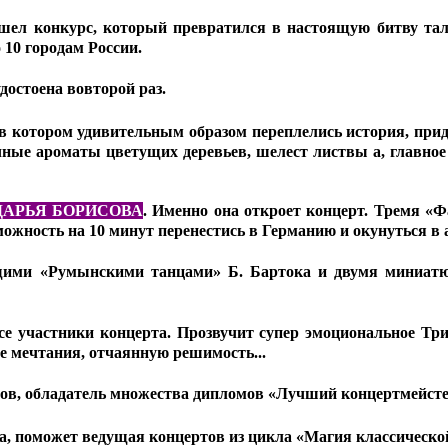
ошел конкурс, который превратился в настоящую битву тал
 10 городам России.
достоена вовторой раз.
в котором удивительным образом переплелись история, при
ные ароматы цветущих деревьев, шелест листвы а, главное 
ДАРЬЯ БОРИСОВА
.
Именно она откроет концерт. Тремя «Ф
ность на 10 минут перенестись в Германию и окунуться в ат
ими «Румынскими танцами» Б. Бартока и двумя миниатюр
се участники концерта. Прозвучит супер эмоциональное Тр
е мечтания, отчаянную решимость...
рсов, обладатель множества дипломов «Лучший концертмейст
да, поможет ведущая концертов из цикла «Магия классическ