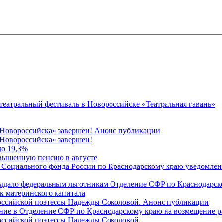
 театральный фестиваль в Новороссийске «Театральная гавань»
 Новороссийска» завершен! Анонс публикации
Новороссийска» завершен!
до 19,3%
овышенную пенсию в августе
 Социального фонда России по Краснодарскому краю уведомлени
 выдало федеральным льготникам Отделение СФР по Краснодарско
ок материнского капитала
российской поэтессы Надежды Соколовой. Анонс публикации
ление в Отделение СФР по Краснодарскому краю на возмещение р
оссийской поэтессы Надежды Соколовой.