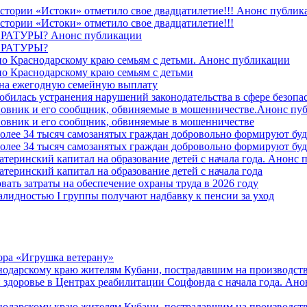
стории «Истоки» отметило свое двадцатилетие!!! Анонс публик
стории «Истоки» отметило свое двадцатилетие!!!
ТУРЫ? Анонс публикации
РАТУРЫ?
о Краснодарскому краю семьям с детьми. Анонс публикации
о Краснодарскому краю семьям с детьми
й на ежегодную семейную выплату
билась устранения нарушений законодательства в сфере безопас
овник и его сообщник, обвиняемые в мошенничестве.Анонс пу
овник и его сообщник, обвиняемые в мошенничестве
более 34 тысяч самозанятых граждан добровольно формируют б
более 34 тысяч самозанятых граждан добровольно формируют б
атеринский капитал на образование детей с начала года. Анонс
атеринский капитал на образование детей с начала года
вать затраты на обеспечение охраны труда в 2026 году
алидностью I группы получают надбавку к пенсии за уход
ора «Игрушка ветерану»
нодарскому краю жителям Кубани, пострадавшим на производст
 здоровье в Центрах реабилитации Соцфонда с начала года. Ан
нодарскому краю жителям Кубани, пострадавшим на производст