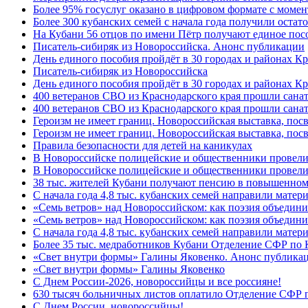
Более 95% госуслуг оказано в цифровом формате с моме
Более 300 кубанских семей с начала года получили остат
На Кубани 56 отцов по имени Пётр получают единое посо
Писатель-сибиряк из Новороссийска. Анонс публикации
День единого пособия пройдёт в 30 городах и районах К
Писатель-сибиряк из Новороссийска
День единого пособия пройдёт в 30 городах и районах Кр
400 ветеранов СВО из Краснодарского края прошли сана
400 ветеранов СВО из Краснодарского края прошли сана
Героизм не имеет границ. Новороссийская выставка, по
Героизм не имеет границ. Новороссийская выставка, по
Правила безопасности для детей на каникулах
В Новороссийске полицейские и общественники провели
В Новороссийске полицейские и общественники провели
38 тыс. жителей Кубани получают пенсию в повышенном р
С начала года 4,8 тыс. кубанских семей направили мате
«Семь ветров» над Новороссийском: как поэзия объедин
«Семь ветров» над Новороссийском: как поэзия объедини
С начала года 4,8 тыс. кубанских семей направили мате
Более 35 тыс. медработников Кубани Отделение СФР по
«Свет внутри формы» Галины Яковенко. Анонс публика
«Свет внутри формы» Галины Яковенко
C Днем России-2026, новороссийцы и все россияне!
630 тысяч больничных листов оплатило Отделение СФР п
C Днем России, новороссийцы!