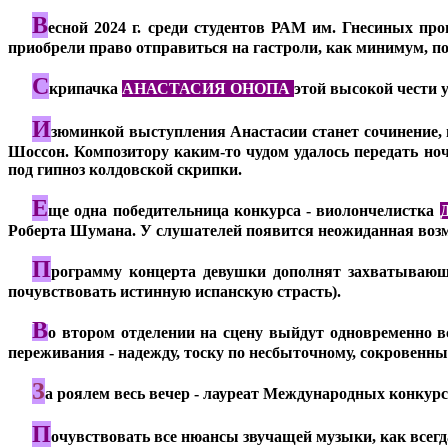
В
***
есной 2024 г. среди студентов РАМ им. Гнесиных пр
приобрели право отправиться на гастроли, как минимум, по
С
***
крипачка
АНАСТАСИЯ ОНОПА
этой высокой чести у
И
***
зюминкой выступления Анастасии станет сочинение, 
Шоссон. Композитору каким-то чудом удалось передать ноч
под гипноз колдовской скрипки.
Е
***
ще одна победительница конкурса - виолончелистка
Роберта Шумана. У слушателей появится неожиданная возмож
П
***
рограмму концерта девушки дополнят захватывающ
почувствовать истинную испанскую страсть).
В
***
о втором отделении на сцену выйдут одновременно в
переживания - надежду, тоску по несбыточному, сокровенны
З
***
а роялем весь вечер - лауреат Международных конку
П
***
очувствовать все нюансы звучащей музыки, как всег