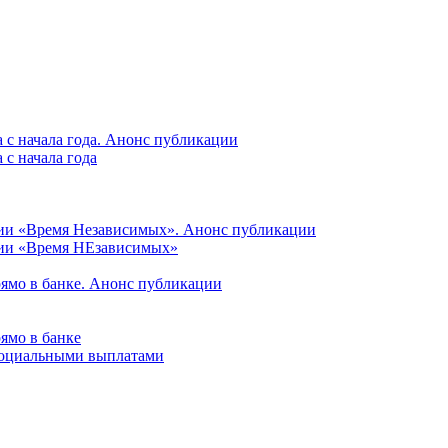
 с начала года. Анонс публикации
с начала года
ции «Время Независимых». Анонс публикации
ции «Время НЕзависимых»
рямо в банке. Анонс публикации
ямо в банке
 социальными выплатами