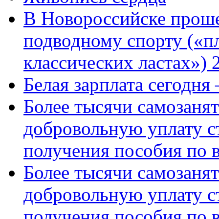
В Новороссийске проше
подводному спорту («пл
классических ластах») 
Белая зарплата сегодня
Более тысячи самозаня
добровольную уплату с
получения пособия по 
Более тысячи самозаня
добровольную уплату с
получения пособия по 