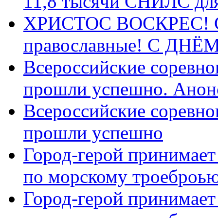
11,8 тысячи СНИЛС дл
ХРИСТОС ВОСКРЕС! С 
православные! C ДН
Всероссийские соревно
прошли успешно. Анон
Всероссийские соревно
прошли успешно
Город-герой принимает
по морскому троеброью
Город-герой принимает