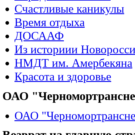
Счастливые каникулы
Время отдыха
ДОСААФ
Из историии Новоросси
НМДТ им. Амербекяна
Красота и здоровье
ОАО "Черномортрансн
ОАО "Черномортрансне
Возврат на главную ст