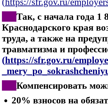
(
https://sfr.gov.ru/employers
***
Так, с начала года 1 
Краснодарского края во
труда, а также на преду
травматизма и професси
(
https://sfr.gov.ru/employ
_mery_po_sokrashcheniyu
***
Компенсировать мож
20% взносов на обяза