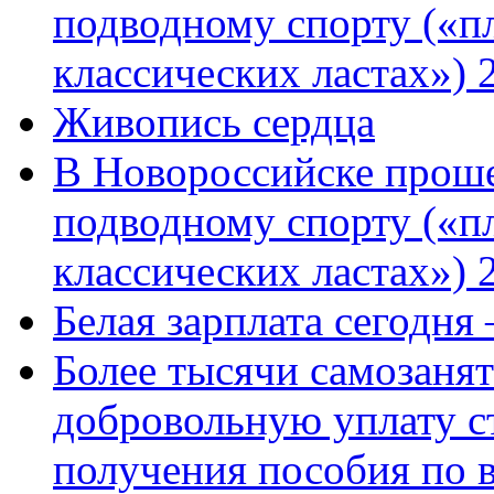
подводному спорту («пл
классических ластах») 
Живопись сердца
В Новороссийске проше
подводному спорту («пл
классических ластах») 
Белая зарплата сегодня
Более тысячи самозаня
добровольную уплату с
получения пособия по 