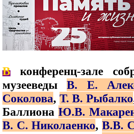
В
конференц-зале соб
музееведы
В. Е. Алек
Соколова
,
Т. В. Рыбалко
Баллиона
Ю.В. Макаре
В. С. Николаенко
,
В.В. 