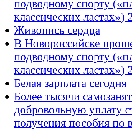
подводному спорту («пл
классических ластах») 
Живопись сердца
В Новороссийске проше
подводному спорту («пл
классических ластах») 
Белая зарплата сегодня
Более тысячи самозаня
добровольную уплату с
получения пособия по 