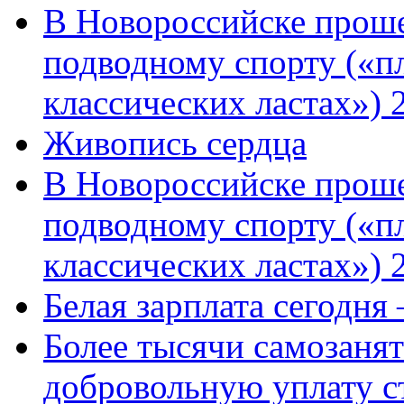
В Новороссийске проше
подводному спорту («пл
классических ластах») 
Живопись сердца
В Новороссийске проше
подводному спорту («пл
классических ластах») 
Белая зарплата сегодня
Более тысячи самозаня
добровольную уплату с