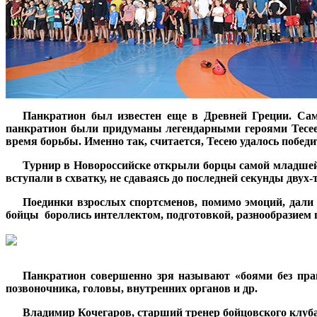
***
Панкратион был известен еще в Древней Греции. Сам
панкратион были придуманы легендарными героями Тесеем
время борьбы. Именно так, считается, Тесею удалось побед
***
Турнир в Новороссийске открыли борцы самой младшей г
вступали в схватку, не сдаваясь до последней секунды двух
***
Поединки взрослых спортсменов, помимо эмоций, дали
бойцы боролись интеллектом, подготовкой, разнообразием 
***
Панкратион совершенно зря называют «боями без прав
позвоночника, головы, внутренних органов и др.
***
Владимир Кочегаров, старший тренер бойцовского клуба