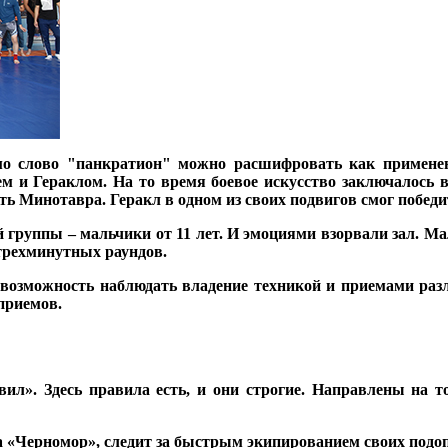
о слово "панкратион" можно расшифровать как применени
 и Гераклом. На то время боевое искусство заключалось 
ить Минотавра. Геракл в одном из своих подвигов смог побед
руппы – мальчики от 11 лет. И эмоциями взорвали зал. Ма
-трехминутных раундов.
 возможность наблюдать владение техникой и приемами ра
приемов.
ил». Здесь правила есть, и они строгие. Направлены на т
 «Черномор», следит за быстрым экипированием своих подоп