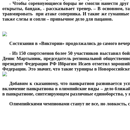
***
- Чтобы соревнующиеся борцы не смогли нанести друг 
открыты, бандаж, - рассказывает тренер. – В основном, 
травмировать при атаке соперника. И такие же гуманные 
также слезы и сопли – привычное дело для пацанов.
***
Состязания в «Виктории» продолжались до самого вечер
***
- Из 150 спортсменов более 50 участников выставил бо
Денис Мартынюк, председатель региональной общественно
президент Федерации РФ Ибрагим Исаев отметил хороший 
Федерации. Это значит, что такие турниры в Новороссийс
***
Добавим к сказанному, что панкратион развивается ус
включение панкратиона в олимпийские виды – дело ближайш
в панкратионе, синтезирующем различные единоборства, у
***
Олимпийскими чемпионами станут не все, но ловкость, с