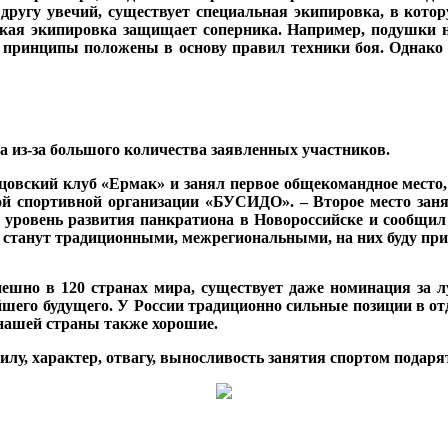
другу увечий, существует специальная экипировка, в котор
такая экипировка защищает соперника. Например, подушки н
принципы положены в основу правил техники боя. Однако э
а из-за большого количества заявленных участников.
йцовский клуб «Ермак» и занял первое общекомандное место,
й спортивной организации «БУСИДО». – Второе место заня
уровень развития панкратиона в Новороссийске и сообщил 
ке станут традиционными, межрегиональными, на них буду п
пешно в 120 странах мира, существует даже номинация за 
его будущего. У России традиционно сильные позиции в отд
 нашей страны также хорошие.
илу, характер, отвагу, выносливость занятия спортом подаря