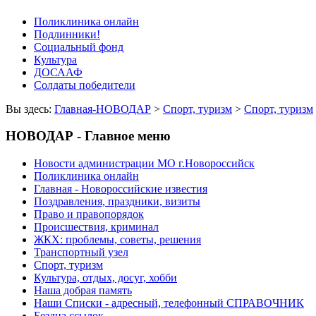
Поликлиника онлайн
Подлинники!
Социальный фонд
Культура
ДОСААФ
Солдаты победители
Вы здесь:
Главная-НОВОДАР
>
Спорт, туризм
>
Спорт, туризм
НОВОДАР - Главное меню
Новости администрации МО г.Новороссийск
Поликлиника онлайн
Главная - Новороссийские известия
Поздравления, праздники, визиты
Право и правопорядок
Происшествия, криминал
ЖКХ: проблемы, советы, решения
Транспортный узел
Спорт, туризм
Культура, отдых, досуг, хобби
Наша добрая память
Наши Списки - адресный, телефонный СПРАВОЧНИК
Бездна ссылок