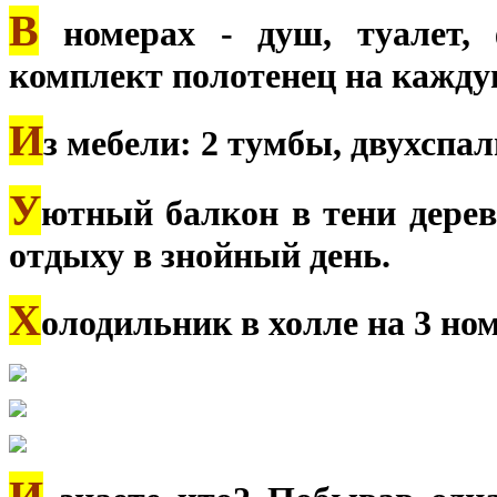
В
номерах - душ, туалет, 
комплект полотенец на каждую
И
з мебели: 2 тумбы, двухспа
У
ютный балкон в тени дерев
отдыху в знойный день.
Х
олодильник в холле на 3 ном
И