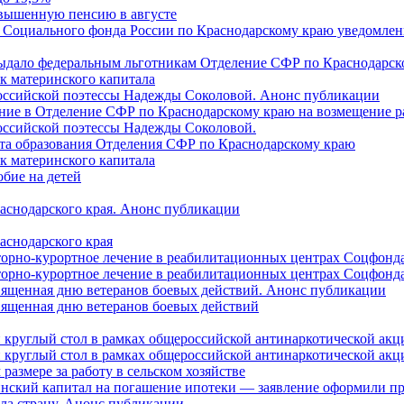
овышенную пенсию в августе
 Социального фонда России по Краснодарскому краю уведомлени
 выдало федеральным льготникам Отделение СФР по Краснодарско
ок материнского капитала
российской поэтессы Надежды Соколовой. Анонс публикации
ление в Отделение СФР по Краснодарскому краю на возмещение р
оссийской поэтессы Надежды Соколовой.
нта образования Отделения СФР по Краснодарскому краю
ок материнского капитала
бие на детей
раснодарского края. Анонс публикации
аснодарского края
торно-курортное лечение в реабилитационных центрах Соцфонда
торно-курортное лечение в реабилитационных центрах Соцфонда 
священная дню ветеранов боевых действий. Анонс публикации
священная дню ветеранов боевых действий
 круглый стол в рамках общероссийской антинаркотической ак
 круглый стол в рамках общероссийской антинаркотической ак
азмере за работу в сельском хозяйстве
ринский капитал на погашение ипотеки — заявление оформили п
ила страну. Анонс публикации