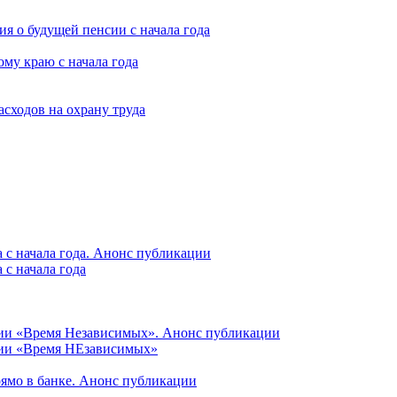
я о будущей пенсии с начала года
му краю с начала года
асходов на охрану труда
 с начала года. Анонс публикации
с начала года
ции «Время Независимых». Анонс публикации
ции «Время НЕзависимых»
рямо в банке. Анонс публикации