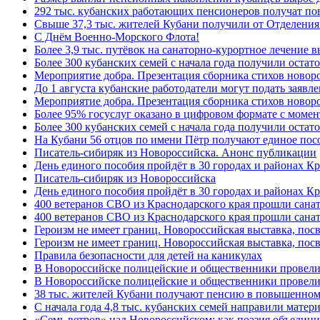
292 тыс. кубанских работающих пенсионеров получат п
Свыше 37,3 тыс. жителей Кубани получили от Отделения
C Днём Военно-Морского Флота!
Более 3,9 тыс. путёвок на санаторно-курортное лечение
Более 300 кубанских семей с начала года получили остат
Мероприятие добра. Презентация сборника стихов ново
До 1 августа кубанские работодатели могут подать заяв
Мероприятие добра. Презентация сборника стихов новор
Более 95% госуслуг оказано в цифровом формате с моме
Более 300 кубанских семей с начала года получили остат
На Кубани 56 отцов по имени Пётр получают единое посо
Писатель-сибиряк из Новороссийска. Анонс публикации
День единого пособия пройдёт в 30 городах и районах К
Писатель-сибиряк из Новороссийска
День единого пособия пройдёт в 30 городах и районах Кр
400 ветеранов СВО из Краснодарского края прошли сана
400 ветеранов СВО из Краснодарского края прошли сана
Героизм не имеет границ. Новороссийская выставка, по
Героизм не имеет границ. Новороссийская выставка, по
Правила безопасности для детей на каникулах
В Новороссийске полицейские и общественники провели
В Новороссийске полицейские и общественники провели
38 тыс. жителей Кубани получают пенсию в повышенном р
С начала года 4,8 тыс. кубанских семей направили мате
«Семь ветров» над Новороссийском: как поэзия объедин