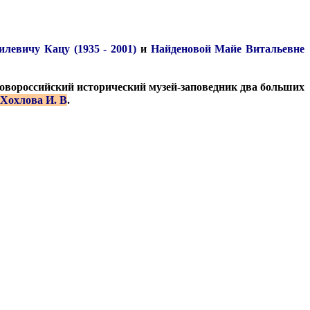
левичу Кацу (1935 - 2001)
и
Найденовой Майе Витальевне
 Новороссийский исторический музей-заповедник два больших
Хохлова И. В
.