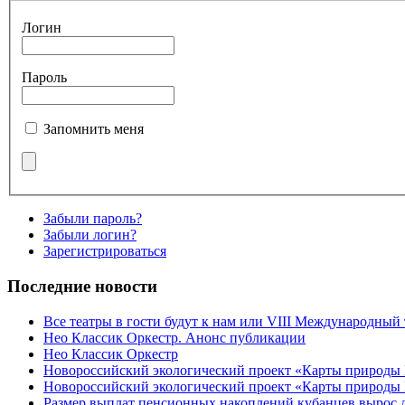
Логин
Пароль
Запомнить меня
Забыли пароль?
Забыли логин?
Зарегистрироваться
Последние новости
Все театры в гости будут к нам или VIII Международный
Нео Классик Оркестр. Анонс публикации
Нео Классик Оркестр
Новороссийский экологический проект «Карты природы
Новороссийский экологический проект «Карты природы 
Размер выплат пенсионных накоплений кубанцев вырос 