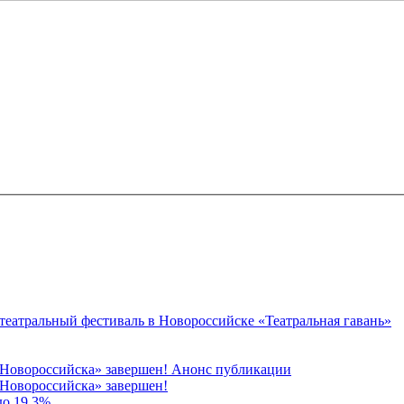
 театральный фестиваль в Новороссийске «Театральная гавань»
 Новороссийска» завершен! Анонс публикации
Новороссийска» завершен!
до 19,3%