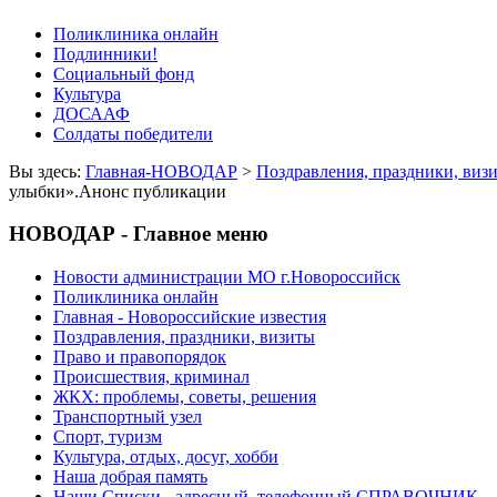
Поликлиника онлайн
Подлинники!
Социальный фонд
Культура
ДОСААФ
Солдаты победители
Вы здесь:
Главная-НОВОДАР
>
Поздравления, праздники, виз
улыбки».Анонс публикации
НОВОДАР - Главное меню
Новости администрации МО г.Новороссийск
Поликлиника онлайн
Главная - Новороссийские известия
Поздравления, праздники, визиты
Право и правопорядок
Происшествия, криминал
ЖКХ: проблемы, советы, решения
Транспортный узел
Спорт, туризм
Культура, отдых, досуг, хобби
Наша добрая память
Наши Списки - адресный, телефонный СПРАВОЧНИК