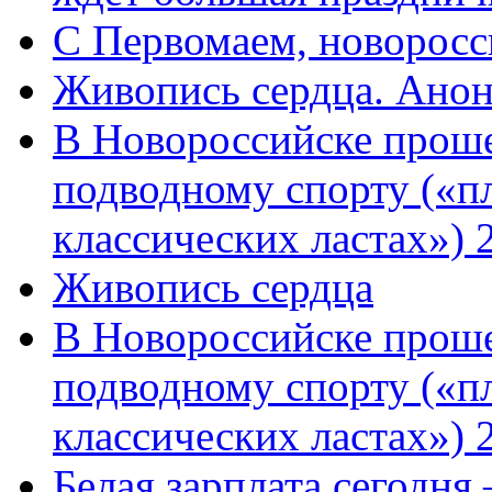
C Первомаем, новорос
Живопись сердца. Анон
В Новороссийске проше
подводному спорту («пл
классических ластах») 
Живопись сердца
В Новороссийске проше
подводному спорту («пл
классических ластах») 
Белая зарплата сегодня