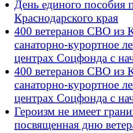
День единого пособия п
Краснодарского края
400 ветеранов СВО из 
санаторно-курортное л
центрах Соцфонда с на
400 ветеранов СВО из 
санаторно-курортное л
центрах Соцфонда с нач
Героизм не имеет грани
посвященная дню ветер