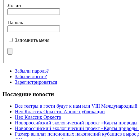
Логин
Пароль
Запомнить меня
Забыли пароль?
Забыли логин?
Зарегистрироваться
Последние новости
Все театры в гости будут к нам или VIII Международный
Нео Классик Оркестр. Анонс публикации
Нео Классик Оркестр
Новороссийский экологический проект «Карты природы
Новороссийский экологический проект «Карты природы 
Размер выплат пенсионных накоплений кубанцев вырос 