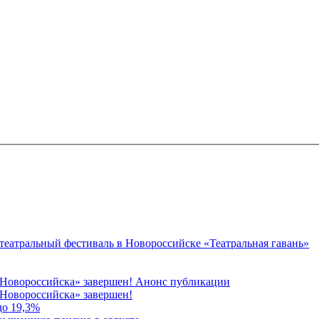
 театральный фестиваль в Новороссийске «Театральная гавань»
 Новороссийска» завершен! Анонс публикации
Новороссийска» завершен!
до 19,3%