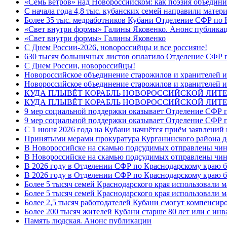
«Семь ветров» над Новороссийском: как поэзия объедини
С начала года 4,8 тыс. кубанских семей направили мате
Более 35 тыс. медработников Кубани Отделение СФР по
«Свет внутри формы» Галины Яковенко. Анонс публика
«Свет внутри формы» Галины Яковенко
C Днем России-2026, новороссийцы и все россияне!
630 тысяч больничных листов оплатило Отделение СФР п
C Днем России, новороссийцы!
Новороссийское объединение старожилов и хранителей и
Новороссийское объединение старожилов и хранителей и
КУДА ПЛЫВЁТ КОРАБЛЬ НОВОРОССИЙСКОЙ ЛИТЕРА
КУДА ПЛЫВЁТ КОРАБЛЬ НОВОРОССИЙСКОЙ ЛИТЕ
9 мер социальной поддержки оказывает Отделение СФР п
9 мер социальной поддержки оказывает Отделение СФР п
С 1 июня 2026 года на Кубани начнётся приём заявлени
Принятыми мерами прокуратура Курганинского района до
В Новороссийске на скамью подсудимых отправлены чин
В Новороссийске на скамью подсудимых отправлены чин
В 2026 году в Отделении СФР по Краснодарскому краю 
В 2026 году в Отделении СФР по Краснодарскому краю 
Более 5 тысяч семей Краснодарского края использовали м
Более 5 тысяч семей Краснодарского края использовали м
Более 2,5 тысяч работодателей Кубани смогут компенсиро
Более 200 тысяч жителей Кубани старше 80 лет или с инв
Память людская. Анонс публикации