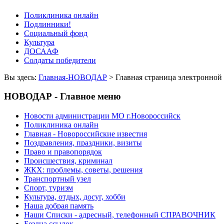
Поликлиника онлайн
Подлинники!
Социальный фонд
Культура
ДОСААФ
Солдаты победители
Вы здесь:
Главная-НОВОДАР
> Главная страница электрон
НОВОДАР - Главное меню
Новости администрации МО г.Новороссийск
Поликлиника онлайн
Главная - Новороссийские известия
Поздравления, праздники, визиты
Право и правопорядок
Происшествия, криминал
ЖКХ: проблемы, советы, решения
Транспортный узел
Спорт, туризм
Культура, отдых, досуг, хобби
Наша добрая память
Наши Списки - адресный, телефонный СПРАВОЧНИК
Бездна ссылок