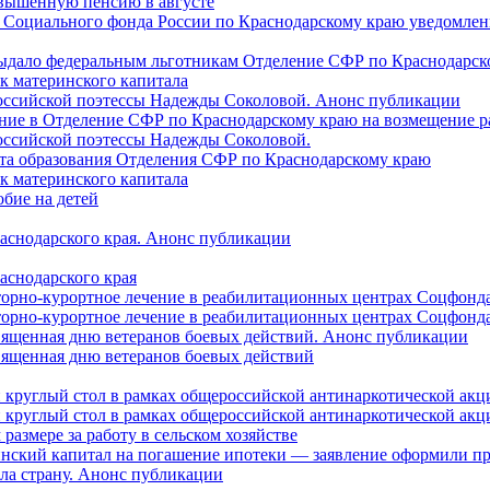
овышенную пенсию в августе
 Социального фонда России по Краснодарскому краю уведомлени
 выдало федеральным льготникам Отделение СФР по Краснодарско
ок материнского капитала
российской поэтессы Надежды Соколовой. Анонс публикации
ление в Отделение СФР по Краснодарскому краю на возмещение р
оссийской поэтессы Надежды Соколовой.
нта образования Отделения СФР по Краснодарскому краю
ок материнского капитала
бие на детей
раснодарского края. Анонс публикации
аснодарского края
торно-курортное лечение в реабилитационных центрах Соцфонда
торно-курортное лечение в реабилитационных центрах Соцфонда 
священная дню ветеранов боевых действий. Анонс публикации
священная дню ветеранов боевых действий
 круглый стол в рамках общероссийской антинаркотической ак
 круглый стол в рамках общероссийской антинаркотической ак
азмере за работу в сельском хозяйстве
ринский капитал на погашение ипотеки — заявление оформили п
ила страну. Анонс публикации