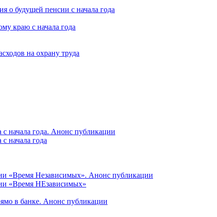
я о будущей пенсии с начала года
му краю с начала года
асходов на охрану труда
 с начала года. Анонс публикации
с начала года
ции «Время Независимых». Анонс публикации
ции «Время НЕзависимых»
рямо в банке. Анонс публикации