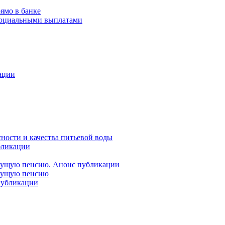
ямо в банке
 социальными выплатами
ации
ности и качества питьевой воды
бликации
удущую пенсию. Анонс публикации
удущую пенсию
 публикации