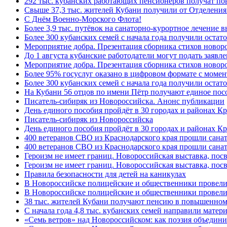
292 тыс. кубанских работающих пенсионеров получат п
Свыше 37,3 тыс. жителей Кубани получили от Отделения
C Днём Военно-Морского Флота!
Более 3,9 тыс. путёвок на санаторно-курортное лечение
Более 300 кубанских семей с начала года получили остат
Мероприятие добра. Презентация сборника стихов ново
До 1 августа кубанские работодатели могут подать заяв
Мероприятие добра. Презентация сборника стихов новор
Более 95% госуслуг оказано в цифровом формате с моме
Более 300 кубанских семей с начала года получили остат
На Кубани 56 отцов по имени Пётр получают единое посо
Писатель-сибиряк из Новороссийска. Анонс публикации
День единого пособия пройдёт в 30 городах и районах К
Писатель-сибиряк из Новороссийска
День единого пособия пройдёт в 30 городах и районах Кр
400 ветеранов СВО из Краснодарского края прошли сана
400 ветеранов СВО из Краснодарского края прошли сана
Героизм не имеет границ. Новороссийская выставка, по
Героизм не имеет границ. Новороссийская выставка, по
Правила безопасности для детей на каникулах
В Новороссийске полицейские и общественники провели
В Новороссийске полицейские и общественники провели
38 тыс. жителей Кубани получают пенсию в повышенном р
С начала года 4,8 тыс. кубанских семей направили мате
«Семь ветров» над Новороссийском: как поэзия объедин