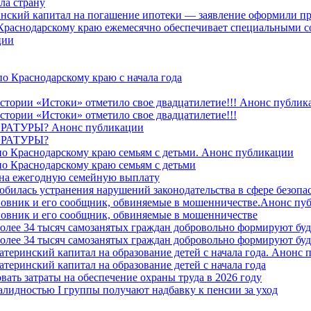
ла страну
ринский капитал на погашение ипотеки — заявление оформили пр
 Краснодарскому краю ежемесячно обеспечивает специальными
ции
о Краснодарскому краю с начала года
стории «Истоки» отметило свое двадцатилетие!!! Анонс публик
стории «Истоки» отметило свое двадцатилетие!!!
ТУРЫ? Анонс публикации
РАТУРЫ?
о Краснодарскому краю семьям с детьми. Анонс публикации
о Краснодарскому краю семьям с детьми
й на ежегодную семейную выплату
билась устранения нарушений законодательства в сфере безопас
овник и его сообщник, обвиняемые в мошенничестве.Анонс пу
овник и его сообщник, обвиняемые в мошенничестве
более 34 тысяч самозанятых граждан добровольно формируют б
более 34 тысяч самозанятых граждан добровольно формируют б
атеринский капитал на образование детей с начала года. Анонс
атеринский капитал на образование детей с начала года
вать затраты на обеспечение охраны труда в 2026 году
алидностью I группы получают надбавку к пенсии за уход