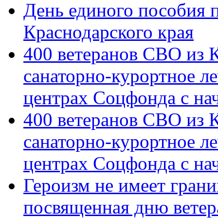
День единого пособия п
Краснодарского края
400 ветеранов СВО из 
санаторно-курортное л
центрах Соцфонда с на
400 ветеранов СВО из 
санаторно-курортное л
центрах Соцфонда с нач
Героизм не имеет грани
посвященная дню ветер