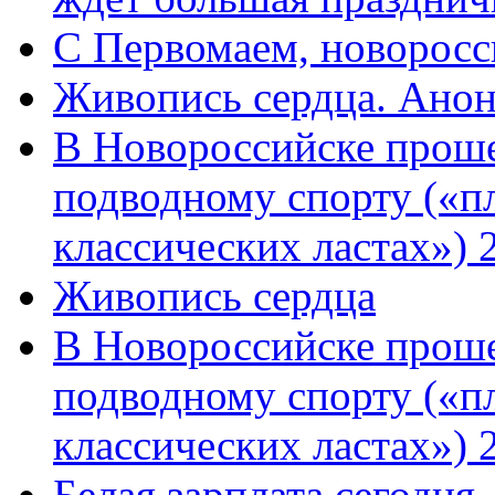
C Первомаем, новорос
Живопись сердца. Анон
В Новороссийске проше
подводному спорту («пл
классических ластах») 
Живопись сердца
В Новороссийске проше
подводному спорту («пл
классических ластах») 
Белая зарплата сегодня