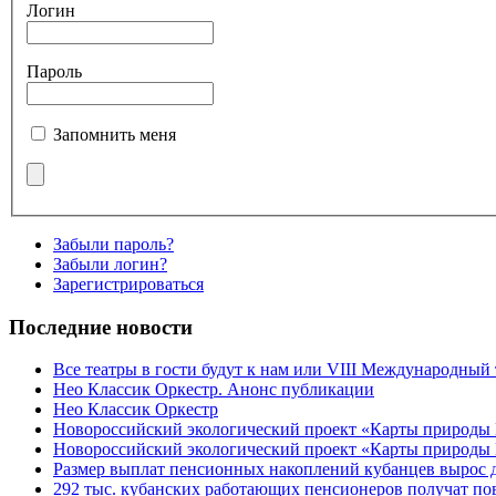
Логин
Пароль
Запомнить меня
Забыли пароль?
Забыли логин?
Зарегистрироваться
Последние новости
Все театры в гости будут к нам или VIII Международный
Нео Классик Оркестр. Анонс публикации
Нео Классик Оркестр
Новороссийский экологический проект «Карты природы
Новороссийский экологический проект «Карты природы 
Размер выплат пенсионных накоплений кубанцев вырос 
292 тыс. кубанских работающих пенсионеров получат п