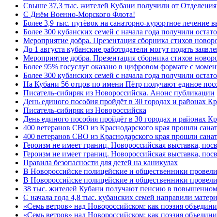
Свыше 37,3 тыс. жителей Кубани получили от Отделения
C Днём Военно-Морского Флота!
Более 3,9 тыс. путёвок на санаторно-курортное лечение
Более 300 кубанских семей с начала года получили остат
Мероприятие добра. Презентация сборника стихов ново
До 1 августа кубанские работодатели могут подать заяв
Мероприятие добра. Презентация сборника стихов новор
Более 95% госуслуг оказано в цифровом формате с моме
Более 300 кубанских семей с начала года получили остат
На Кубани 56 отцов по имени Пётр получают единое посо
Писатель-сибиряк из Новороссийска. Анонс публикации
День единого пособия пройдёт в 30 городах и районах К
Писатель-сибиряк из Новороссийска
День единого пособия пройдёт в 30 городах и районах Кр
400 ветеранов СВО из Краснодарского края прошли сана
400 ветеранов СВО из Краснодарского края прошли сана
Героизм не имеет границ. Новороссийская выставка, по
Героизм не имеет границ. Новороссийская выставка, по
Правила безопасности для детей на каникулах
В Новороссийске полицейские и общественники провели
В Новороссийске полицейские и общественники провели
38 тыс. жителей Кубани получают пенсию в повышенном р
С начала года 4,8 тыс. кубанских семей направили мате
«Семь ветров» над Новороссийском: как поэзия объедин
«Семь ветров» над Новороссийском: как поэзия объедини