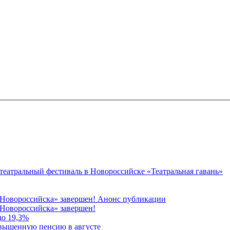
 театральный фестиваль в Новороссийске «Театральная гавань»
 Новороссийска» завершен! Анонс публикации
Новороссийска» завершен!
до 19,3%
овышенную пенсию в августе