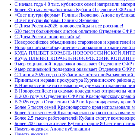
С начала года 4,8 тыс. кубанских семей направили мате
Более 35 тыс. медработников Кубани Отделение СФР по
«Свет внутри формы» Галины Яковенко. Анонс публика
«Свет внутри формы» Галины Яковенко
C Днем России-2026, новороссийцы и все россияне!
630 тысяч больничных листов оплатило Отделение СФР п
C Днем России, новороссийцы!
Новороссийское объединение старожилов и хранителей и
Новороссийское объединение старожилов и хранителей и
КУДА ПЛЫВЁТ КОРАБЛЬ НОВОРОССИЙСКОЙ ЛИТЕРА
КУДА ПЛЫВЁТ КОРАБЛЬ НОВОРОССИЙСКОЙ ЛИТЕ
9 мер социальной поддержки оказывает Отделение СФР п
9 мер социальной поддержки оказывает Отделение СФР п
С 1 июня 2026 года на Кубани начнётся приём заявлени
Принятыми мерами прокуратура Курганинского района до
В Новороссийске на скамью подсудимых отправлены чин
В Новороссийске на скамью подсудимых отправлены чин
В 2026 году в Отделении СФР по Краснодарскому краю 
В 2026 году в Отделении СФР по Краснодарскому краю 
Более 5 тысяч семей Краснодарского края использовали м
Более 5 тысяч семей Краснодарского края использовали м
Более 2,5 тысяч работодателей Кубани смогут компенсиро
Более 200 тысяч жителей Кубани старше 80 лет или с инв
Память людская. Анонс публикации
Память людская