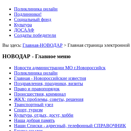
Поликлиника онлайн
Подлинники!
Социальный фонд
Культура
ДОСААФ
Солдаты победители
Вы здесь:
Главная-НОВОДАР
> Главная страница электрон
НОВОДАР - Главное меню
Новости администрации МО г.Новороссийск
Поликлиника онлайн
Главная - Новороссийские известия
Поздравления, праздники, визиты
Право и правопорядок
Происшествия, криминал
ЖКХ: проблемы, советы, решения
Транспортный узел
Спорт, туризм
Культура, отдых, досуг, хобби
Наша добрая память
Наши Списки - адресный, телефонный СПРАВОЧНИК
Бездна ссылок