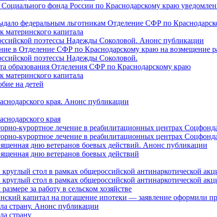
 Социального фонда России по Краснодарскому краю уведомлени
 выдало федеральным льготникам Отделение СФР по Краснодарско
ок материнского капитала
российской поэтессы Надежды Соколовой. Анонс публикации
ление в Отделение СФР по Краснодарскому краю на возмещение р
оссийской поэтессы Надежды Соколовой.
нта образования Отделения СФР по Краснодарскому краю
ок материнского капитала
бие на детей
раснодарского края. Анонс публикации
аснодарского края
торно-курортное лечение в реабилитационных центрах Соцфонда
торно-курортное лечение в реабилитационных центрах Соцфонда 
священная дню ветеранов боевых действий. Анонс публикации
священная дню ветеранов боевых действий
 круглый стол в рамках общероссийской антинаркотической ак
 круглый стол в рамках общероссийской антинаркотической ак
азмере за работу в сельском хозяйстве
ринский капитал на погашение ипотеки — заявление оформили п
ила страну. Анонс публикации
ла страну