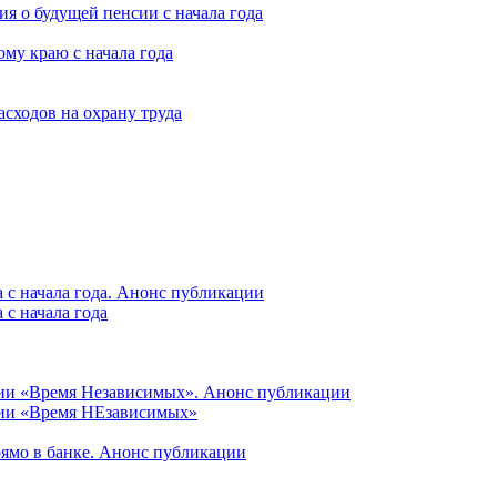
я о будущей пенсии с начала года
му краю с начала года
асходов на охрану труда
 с начала года. Анонс публикации
с начала года
ции «Время Независимых». Анонс публикации
ции «Время НЕзависимых»
рямо в банке. Анонс публикации