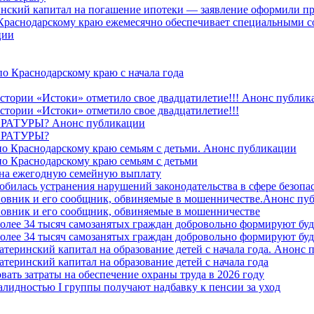
ринский капитал на погашение ипотеки — заявление оформили пр
 Краснодарскому краю ежемесячно обеспечивает специальными
ции
о Краснодарскому краю с начала года
стории «Истоки» отметило свое двадцатилетие!!! Анонс публик
стории «Истоки» отметило свое двадцатилетие!!!
ТУРЫ? Анонс публикации
РАТУРЫ?
о Краснодарскому краю семьям с детьми. Анонс публикации
о Краснодарскому краю семьям с детьми
й на ежегодную семейную выплату
билась устранения нарушений законодательства в сфере безопас
овник и его сообщник, обвиняемые в мошенничестве.Анонс пу
овник и его сообщник, обвиняемые в мошенничестве
более 34 тысяч самозанятых граждан добровольно формируют б
более 34 тысяч самозанятых граждан добровольно формируют б
атеринский капитал на образование детей с начала года. Анонс
атеринский капитал на образование детей с начала года
вать затраты на обеспечение охраны труда в 2026 году
алидностью I группы получают надбавку к пенсии за уход