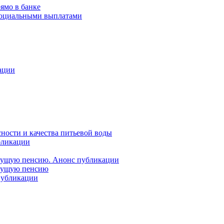
ямо в банке
 социальными выплатами
ации
ности и качества питьевой воды
бликации
удущую пенсию. Анонс публикации
удущую пенсию
 публикации