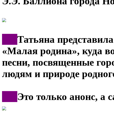
Э.Э. Баллиона города Н
***
Татьяна представила
«Малая родина», куда в
песни, посвященные горо
людям и природе родног
***
Это только анонс, а