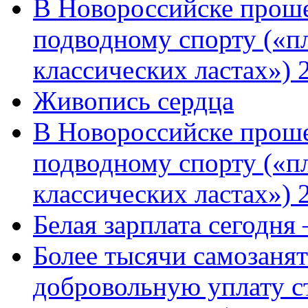
В Новороссийске проше
подводному спорту («пл
классических ластах») 
Живопись сердца
В Новороссийске проше
подводному спорту («пл
классических ластах») 
Белая зарплата сегодня
Более тысячи самозаня
добровольную уплату с