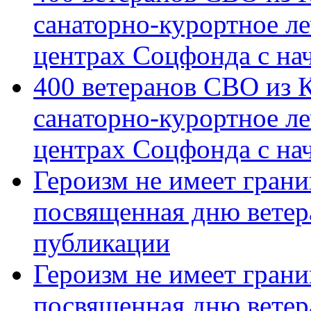
санаторно-курортное л
центрах Соцфонда с на
400 ветеранов СВО из 
санаторно-курортное л
центрах Соцфонда с нач
Героизм не имеет грани
посвященная дню ветер
публикации
Героизм не имеет грани
посвященная дню ветер