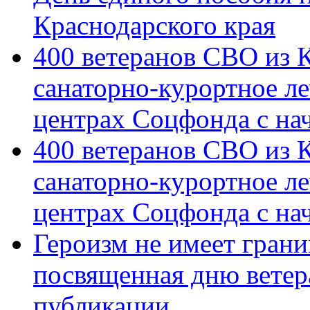
Краснодарского края
400 ветеранов СВО из 
санаторно-курортное л
центрах Соцфонда с на
400 ветеранов СВО из 
санаторно-курортное л
центрах Соцфонда с нач
Героизм не имеет грани
посвященная дню ветер
публикации