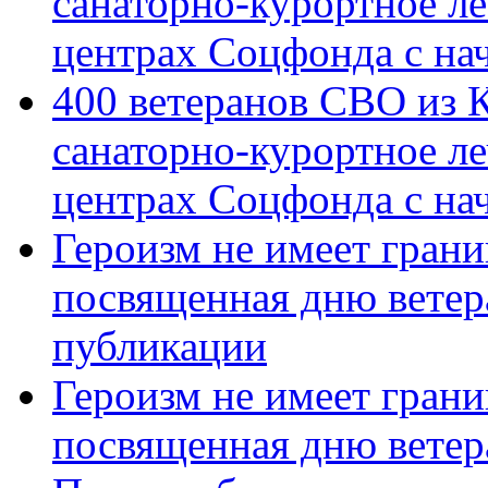
санаторно-курортное л
центрах Соцфонда с на
400 ветеранов СВО из 
санаторно-курортное л
центрах Соцфонда с нач
Героизм не имеет грани
посвященная дню ветер
публикации
Героизм не имеет грани
посвященная дню ветер