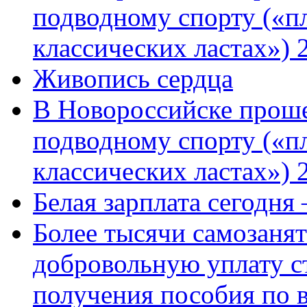
подводному спорту («пл
классических ластах») 
Живопись сердца
В Новороссийске проше
подводному спорту («пл
классических ластах») 
Белая зарплата сегодня
Более тысячи самозаня
добровольную уплату с
получения пособия по 