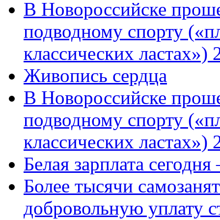
В Новороссийске проше
подводному спорту («пл
классических ластах») 
Живопись сердца
В Новороссийске проше
подводному спорту («пл
классических ластах») 
Белая зарплата сегодня
Более тысячи самозаня
добровольную уплату с