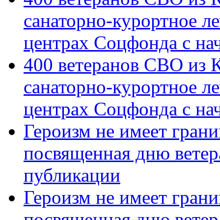
санаторно-курортное л
центрах Соцфонда с на
400 ветеранов СВО из 
санаторно-курортное л
центрах Соцфонда с нач
Героизм не имеет грани
посвященная дню ветер
публикации
Героизм не имеет грани
посвященная дню ветер