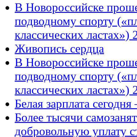
В Новороссийске проше
подводному спорту («пл
классических ластах») 
Живопись сердца
В Новороссийске проше
подводному спорту («пл
классических ластах») 
Белая зарплата сегодня
Более тысячи самозаня
добровольную уплату с