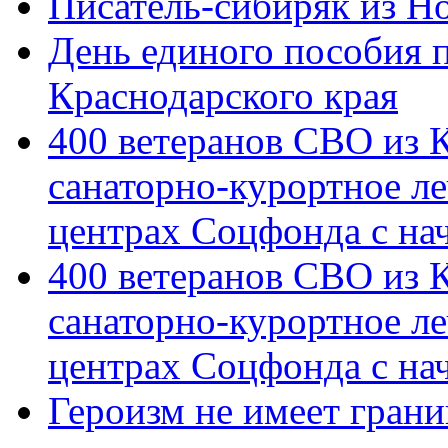
Писатель-сибиряк из Н
День единого пособия п
Краснодарского края
400 ветеранов СВО из 
санаторно-курортное л
центрах Соцфонда с на
400 ветеранов СВО из 
санаторно-курортное л
центрах Соцфонда с нач
Героизм не имеет грани