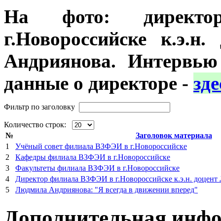
На фото:
дирек
г.Новороссийске к.э.н
Андриянова. Интервь
данные о директоре -
зде
Фильтр по заголовку
Количество строк:
№
Заголовок материала
1
Учёный совет филиала ВЗФЭИ в г.Новороссийске
2
Кафедры филиала ВЗФЭИ в г.Новороссийске
3
Факультеты филиала ВЗФЭИ в г.Новороссийске
4
Директор филиала ВЗФЭИ в г.Новороссийске к.э.н. доцен
5
Людмила Андриянова: "Я всегда в движении вперед"
Дополнительная инф