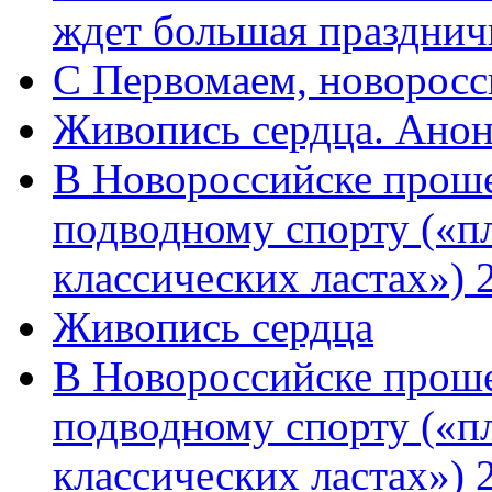
ждет большая празднич
C Первомаем, новорос
Живопись сердца. Анон
В Новороссийске проше
подводному спорту («пл
классических ластах») 
Живопись сердца
В Новороссийске проше
подводному спорту («пл
классических ластах») 