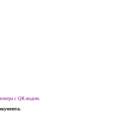
ионера с QR-кодом.
документа.