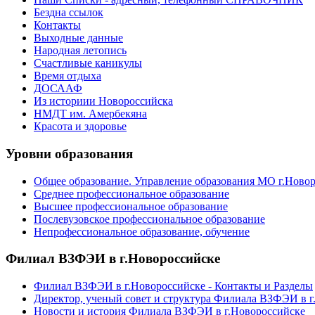
Бездна ссылок
Контакты
Выходные данные
Народная летопись
Счастливые каникулы
Время отдыха
ДОСААФ
Из историии Новороссийска
НМДТ им. Амербекяна
Красота и здоровье
Уровни образования
Общее образование. Управление образования МО г.Ново
Среднее профессиональное образование
Высшее профессиональное образование
Послевузовское профессиональное образование
Непрофессиональное образование, обучение
Филиал ВЗФЭИ в г.Новороссийске
Филиал ВЗФЭИ в г.Новороссийске - Контакты и Разделы
Директор, ученый совет и структура Филиала ВЗФЭИ в г
Новости и история Филиала ВЗФЭИ в г.Новороссийске