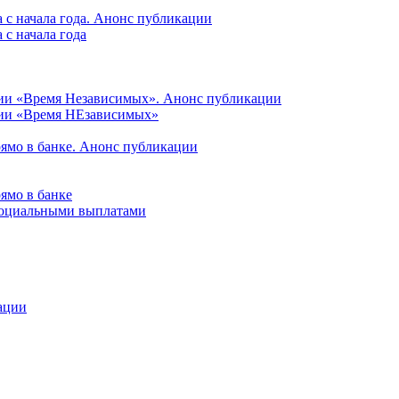
 с начала года. Анонс публикации
с начала года
ции «Время Независимых». Анонс публикации
ции «Время НЕзависимых»
рямо в банке. Анонс публикации
ямо в банке
 социальными выплатами
ации