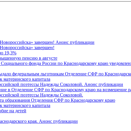
 Новороссийска» завершен! Анонс публикации
Новороссийска» завершен!
до 19,3%
овышенную пенсию в августе
 Социального фонда России по Краснодарскому краю уведомлени
 выдало федеральным льготникам Отделение СФР по Краснодарско
ок материнского капитала
российской поэтессы Надежды Соколовой. Анонс публикации
ление в Отделение СФР по Краснодарскому краю на возмещение р
оссийской поэтессы Надежды Соколовой.
нта образования Отделения СФР по Краснодарскому краю
ок материнского капитала
бие на детей
раснодарского края. Анонс публикации