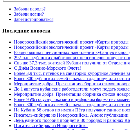
Забыли пароль?
Забыли логин?
Зарегистрироваться
Последние новости
Новороссийский экологический проект «Карты природы
Новороссийский экологический проект «Карты природы 
Размер выплат пенсионных накоплений кубанцев вырос 
292 тыс. кубанских работающих пенсионеров получат п
Свыше 37,3 тыс. жителей Кубани получили от Отделения
C Днём Военно-Морского Флота!
Более 3,9 тыс. путёвок на санаторно-курортное лечение
Более 300 кубанских семей с начала года получили остат
Мероприятие добра. Презентация сборника стихов ново
До 1 августа кубанские работодатели могут подать заяв
Мероприятие добра. Презентация сборника стихов новор
Более 95% госуслуг оказано в цифровом формате с моме
Более 300 кубанских семей с начала года получили остат
На Кубани 56 отцов по имени Пётр получают единое посо
Писатель-сибиряк из Новороссийска. Анонс публикации
День единого пособия пройдёт в 30 городах и районах К
Писатель-сибиряк из Новороссийска