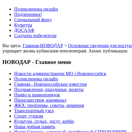
Поликлиника онлайн
Подлинники!
Социальный фонд
Культура
ДОСААФ
Солдаты победители
Вы здесь:
Главная-НОВОДАР
>
Основные сведения для посту
упрощает жизнь кубанским пенсионерам. Анонс публикации
НОВОДАР - Главное меню
Новости администрации МО г.Новороссийск
Поликлиника онлайн
Главная - Новороссийские известия
Поздравления, праздники, визиты
Право и правопорядок
Происшествия, криминал
ЖКХ: проблемы, советы, решения
Транспортный узел
Спорт, туризм
Культура, отдых, досуг, хобби
Наша добрая память
Наши Списки - адресный, телефонный СПРАВОЧНИК