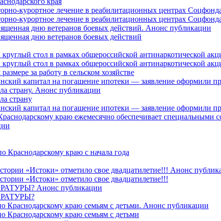
аснодарского края
торно-курортное лечение в реабилитационных центрах Соцфонда
торно-курортное лечение в реабилитационных центрах Соцфонда 
священная дню ветеранов боевых действий. Анонс публикации
священная дню ветеранов боевых действий
 круглый стол в рамках общероссийской антинаркотической ак
 круглый стол в рамках общероссийской антинаркотической ак
азмере за работу в сельском хозяйстве
ринский капитал на погашение ипотеки — заявление оформили п
ила страну. Анонс публикации
ла страну
ринский капитал на погашение ипотеки — заявление оформили пр
 Краснодарскому краю ежемесячно обеспечивает специальными
ции
о Краснодарскому краю с начала года
стории «Истоки» отметило свое двадцатилетие!!! Анонс публик
стории «Истоки» отметило свое двадцатилетие!!!
ТУРЫ? Анонс публикации
РАТУРЫ?
о Краснодарскому краю семьям с детьми. Анонс публикации
о Краснодарскому краю семьям с детьми