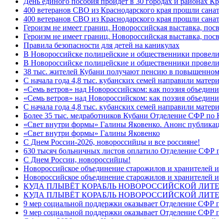
День единого пособия пройдёт в 30 городах и районах Кр
400 ветеранов СВО из Краснодарского края прошли сана
400 ветеранов СВО из Краснодарского края прошли сана
Героизм не имеет границ. Новороссийская выставка, по
Героизм не имеет границ. Новороссийская выставка, по
Правила безопасности для детей на каникулах
В Новороссийске полицейские и общественники провели
В Новороссийске полицейские и общественники провели
38 тыс. жителей Кубани получают пенсию в повышенном р
С начала года 4,8 тыс. кубанских семей направили мате
«Семь ветров» над Новороссийском: как поэзия объедин
«Семь ветров» над Новороссийском: как поэзия объедини
С начала года 4,8 тыс. кубанских семей направили мате
Более 35 тыс. медработников Кубани Отделение СФР по
«Свет внутри формы» Галины Яковенко. Анонс публика
«Свет внутри формы» Галины Яковенко
C Днем России-2026, новороссийцы и все россияне!
630 тысяч больничных листов оплатило Отделение СФР п
C Днем России, новороссийцы!
Новороссийское объединение старожилов и хранителей и
Новороссийское объединение старожилов и хранителей и
КУДА ПЛЫВЁТ КОРАБЛЬ НОВОРОССИЙСКОЙ ЛИТЕРА
КУДА ПЛЫВЁТ КОРАБЛЬ НОВОРОССИЙСКОЙ ЛИТЕ
9 мер социальной поддержки оказывает Отделение СФР п
9 мер социальной поддержки оказывает Отделение СФР п