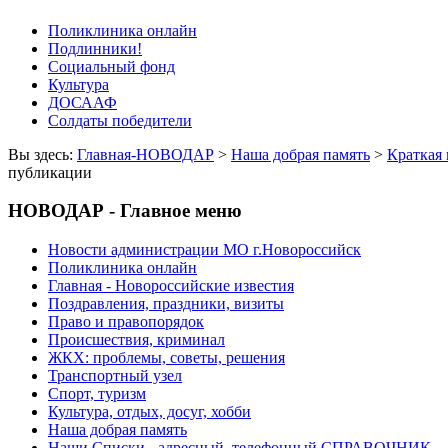
Поликлиника онлайн
Подлинники!
Социальный фонд
Культура
ДОСААФ
Солдаты победители
Вы здесь:
Главная-НОВОДАР
>
Наша добрая память
>
Краткая
публикации
НОВОДАР - Главное меню
Новости администрации МО г.Новороссийск
Поликлиника онлайн
Главная - Новороссийские известия
Поздравления, праздники, визиты
Право и правопорядок
Происшествия, криминал
ЖКХ: проблемы, советы, решения
Транспортный узел
Спорт, туризм
Культура, отдых, досуг, хобби
Наша добрая память
Наши Списки - адресный, телефонный СПРАВОЧНИК