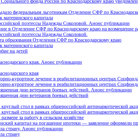
 Социального фонда России по Краснодарскому краю уведомлени
 выдало федеральным льготникам Отделение СФР по Краснодарско
ок материнского капитала
российской поэтессы Надежды Соколовой. Анонс публикации
ление в Отделение СФР по Краснодарскому краю на возмещение р
оссийской поэтессы Надежды Соколовой.
нта образования Отделения СФР по Краснодарскому краю
ок материнского капитала
бие на детей
раснодарского края. Анонс публикации
аснодарского края
торно-курортное лечение в реабилитационных центрах Соцфонда
торно-курортное лечение в реабилитационных центрах Соцфонда 
священная дню ветеранов боевых действий. Анонс публикации
священная дню ветеранов боевых действий
 круглый стол в рамках общероссийской антинаркотической ак
 круглый стол в рамках общероссийской антинаркотической ак
азмере за работу в сельском хозяйстве
ринский капитал на погашение ипотеки — заявление оформили п
ила страну. Анонс публикации
ла страну