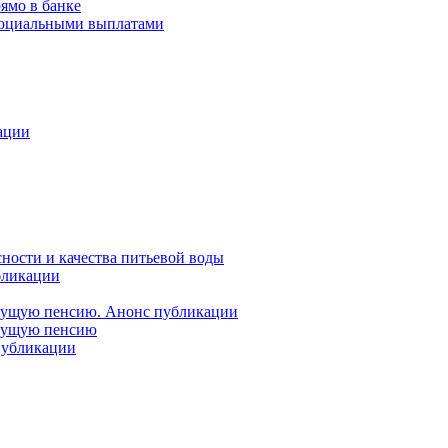
ямо в банке
 социальными выплатами
ации
ности и качества питьевой воды
бликации
удущую пенсию. Анонс публикации
удущую пенсию
 публикации