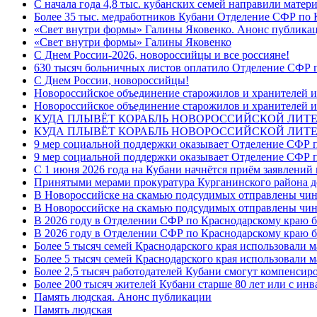
С начала года 4,8 тыс. кубанских семей направили мате
Более 35 тыс. медработников Кубани Отделение СФР по
«Свет внутри формы» Галины Яковенко. Анонс публика
«Свет внутри формы» Галины Яковенко
C Днем России-2026, новороссийцы и все россияне!
630 тысяч больничных листов оплатило Отделение СФР п
C Днем России, новороссийцы!
Новороссийское объединение старожилов и хранителей и
Новороссийское объединение старожилов и хранителей и
КУДА ПЛЫВЁТ КОРАБЛЬ НОВОРОССИЙСКОЙ ЛИТЕРА
КУДА ПЛЫВЁТ КОРАБЛЬ НОВОРОССИЙСКОЙ ЛИТЕ
9 мер социальной поддержки оказывает Отделение СФР п
9 мер социальной поддержки оказывает Отделение СФР п
С 1 июня 2026 года на Кубани начнётся приём заявлени
Принятыми мерами прокуратура Курганинского района до
В Новороссийске на скамью подсудимых отправлены чин
В Новороссийске на скамью подсудимых отправлены чин
В 2026 году в Отделении СФР по Краснодарскому краю 
В 2026 году в Отделении СФР по Краснодарскому краю 
Более 5 тысяч семей Краснодарского края использовали м
Более 5 тысяч семей Краснодарского края использовали м
Более 2,5 тысяч работодателей Кубани смогут компенсиро
Более 200 тысяч жителей Кубани старше 80 лет или с инв
Память людская. Анонс публикации
Память людская