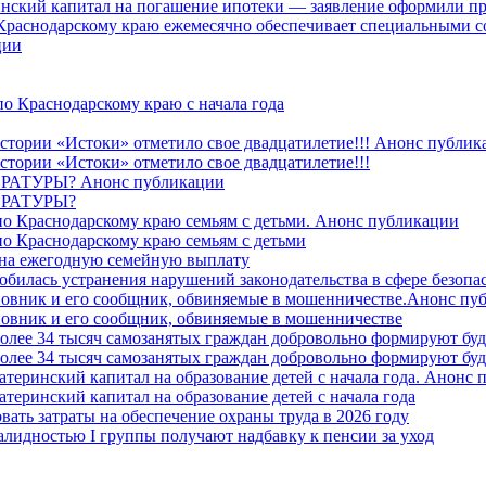
ринский капитал на погашение ипотеки — заявление оформили пр
 Краснодарскому краю ежемесячно обеспечивает специальными
ции
о Краснодарскому краю с начала года
стории «Истоки» отметило свое двадцатилетие!!! Анонс публик
стории «Истоки» отметило свое двадцатилетие!!!
ТУРЫ? Анонс публикации
РАТУРЫ?
о Краснодарскому краю семьям с детьми. Анонс публикации
о Краснодарскому краю семьям с детьми
й на ежегодную семейную выплату
билась устранения нарушений законодательства в сфере безопас
овник и его сообщник, обвиняемые в мошенничестве.Анонс пу
овник и его сообщник, обвиняемые в мошенничестве
более 34 тысяч самозанятых граждан добровольно формируют б
более 34 тысяч самозанятых граждан добровольно формируют б
атеринский капитал на образование детей с начала года. Анонс
атеринский капитал на образование детей с начала года
вать затраты на обеспечение охраны труда в 2026 году
алидностью I группы получают надбавку к пенсии за уход