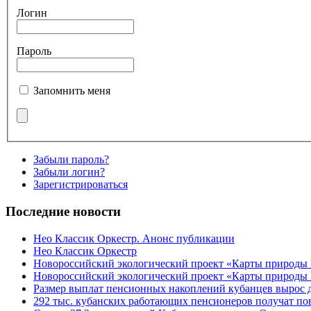
Логин
Пароль
Запомнить меня
Забыли пароль?
Забыли логин?
Зарегистрироваться
Последние новости
Нео Классик Оркестр. Анонс публикации
Нео Классик Оркестр
Новороссийский экологический проект «Карты природы
Новороссийский экологический проект «Карты природы 
Размер выплат пенсионных накоплений кубанцев вырос 
292 тыс. кубанских работающих пенсионеров получат п