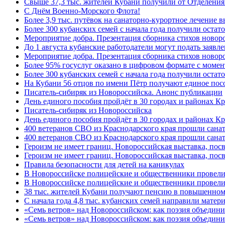
Свыше 37,3 тыс. жителей Кубани получили от Отделения
C Днём Военно-Морского Флота!
Более 3,9 тыс. путёвок на санаторно-курортное лечение
Более 300 кубанских семей с начала года получили остат
Мероприятие добра. Презентация сборника стихов ново
До 1 августа кубанские работодатели могут подать заяв
Мероприятие добра. Презентация сборника стихов новор
Более 95% госуслуг оказано в цифровом формате с моме
Более 300 кубанских семей с начала года получили остат
На Кубани 56 отцов по имени Пётр получают единое посо
Писатель-сибиряк из Новороссийска. Анонс публикации
День единого пособия пройдёт в 30 городах и районах К
Писатель-сибиряк из Новороссийска
День единого пособия пройдёт в 30 городах и районах Кр
400 ветеранов СВО из Краснодарского края прошли сана
400 ветеранов СВО из Краснодарского края прошли сана
Героизм не имеет границ. Новороссийская выставка, по
Героизм не имеет границ. Новороссийская выставка, по
Правила безопасности для детей на каникулах
В Новороссийске полицейские и общественники провели
В Новороссийске полицейские и общественники провели
38 тыс. жителей Кубани получают пенсию в повышенном р
С начала года 4,8 тыс. кубанских семей направили мате
«Семь ветров» над Новороссийском: как поэзия объедин
«Семь ветров» над Новороссийском: как поэзия объедини