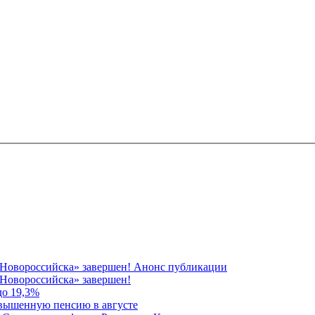
 Новороссийска» завершен! Анонс публикации
Новороссийска» завершен!
до 19,3%
овышенную пенсию в августе