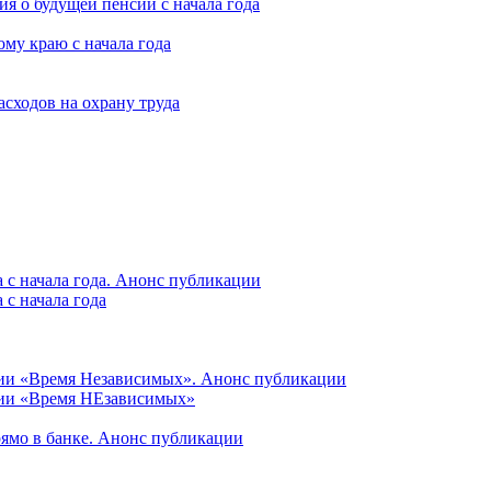
я о будущей пенсии с начала года
му краю с начала года
асходов на охрану труда
 с начала года. Анонс публикации
с начала года
ции «Время Независимых». Анонс публикации
ции «Время НЕзависимых»
рямо в банке. Анонс публикации