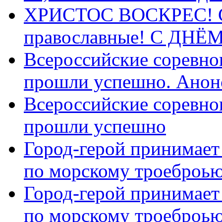
ХРИСТОС ВОСКРЕС! С 
православные! C ДН
Всероссийские соревно
прошли успешно. Анон
Всероссийские соревно
прошли успешно
Город-герой принимает
по морскому троеброью
Город-герой принимает
по морскому троеброью