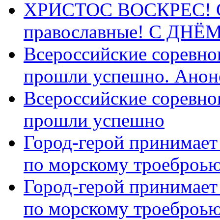
ХРИСТОС ВОСКРЕС! С 
православные! C ДН
Всероссийские соревно
прошли успешно. Анон
Всероссийские соревно
прошли успешно
Город-герой принимает
по морскому троеброью
Город-герой принимает
по морскому троеброью