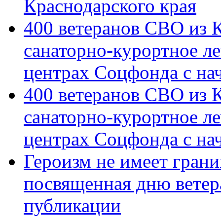
Краснодарского края
400 ветеранов СВО из 
санаторно-курортное л
центрах Соцфонда с на
400 ветеранов СВО из 
санаторно-курортное л
центрах Соцфонда с нач
Героизм не имеет грани
посвященная дню ветер
публикации