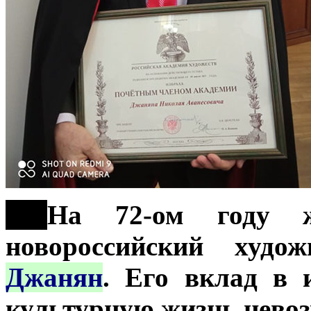
***
На 72-ом году ж
новороссийский худо
Джанян
. Его вклад в 
культурную жизнь невоз