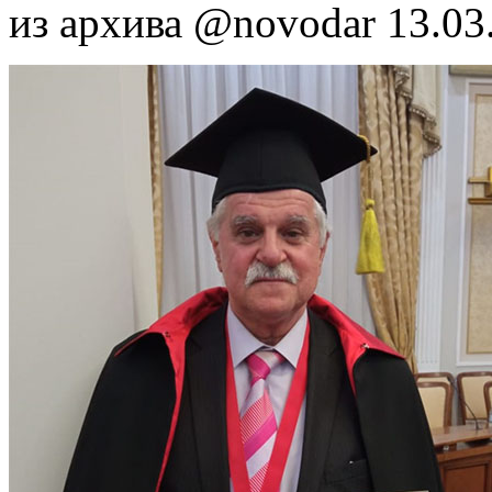
из архива @novodar
13.03