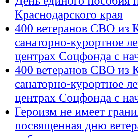
День единого пособия п
Краснодарского края
400 ветеранов СВО из 
санаторно-курортное л
центрах Соцфонда с на
400 ветеранов СВО из 
санаторно-курортное л
центрах Соцфонда с нач
Героизм не имеет грани
посвященная дню ветер