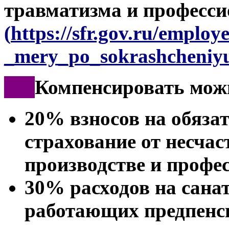
травматизма и професси
(
https://sfr.gov.ru/employ
_mery_po_sokrashcheniyu
***
Компенсировать мож
20% взносов на обяза
страхование от несчас
производстве и профе
30% расходов на сана
работающих предпенс