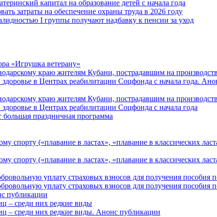
атеринский капитал на образование детей с начала года
вать затраты на обеспечение охраны труда в 2026 году
алидностью I группы получают надбавку к пенсии за уход
ора «Игрушка ветерану»
нодарскому краю жителям Кубани, пострадавшим на производст
 здоровье в Центрах реабилитации Соцфонда с начала года. Ан
нодарскому краю жителям Кубани, пострадавшим на производст
 здоровье в Центрах реабилитации Соцфонда с начала года
т большая праздничная программа
му спорту («плавание в ластах», «плавание в классических ласт
у спорту («плавание в ластах», «плавание в классических ласта
обровольную уплату страховых взносов для получения пособия 
обровольную уплату страховых взносов для получения пособия 
онс публикации
иц – среди них редкие виды
иц – среди них редкие виды. Анонс публикации