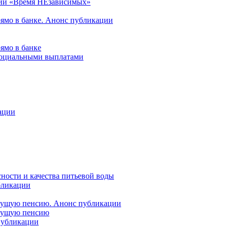
ции «Время НЕзависимых»
рямо в банке. Анонс публикации
ямо в банке
 социальными выплатами
ации
ности и качества питьевой воды
бликации
удущую пенсию. Анонс публикации
удущую пенсию
 публикации