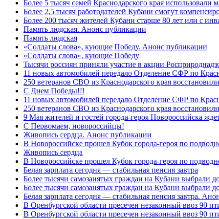
Более 5 тысяч семей Краснодарского края использовали м
Более 2,5 тысяч работодателей Кубани смогут компенсиро
Более 200 тысяч жителей Кубани старше 80 лет или с инв
Память людская. Анонс публикации
Память людская
«Солдаты слова», кующие Победу. Анонс публикации
«Солдаты слова», кующие Победу
Тысячи россиян приняли участие в акции Росприроднадз
11 новых автомобилей передало Отделение СФР по Крас
250 ветеранов СВО из Краснодарского края восстановили
С Днем Победы!!!
11 новых автомобилей передало Отделение СФР по Крас
250 ветеранов СВО из Краснодарского края восстановили
9 Мая жителей и гостей города-героя Новороссийска жде
C Первомаем, новороссийцы!
Живопись сердца. Анонс публикации
В Новороссийске прошел Кубок города-героя по подводно
Живопись сердца
В Новороссийске прошел Кубок города-героя по подводном
Белая зарплата сегодня — стабильная пенсия завтра
Более тысячи самозанятых граждан на Кубани выбрали д
Более тысячи самозанятых граждан на Кубани выбрали д
Белая зарплата сегодня — стабильная пенсия завтра. Ан
В Оренбургской области пресечен незаконный ввоз 90 пт
В Оренбургской области пресечен незаконный ввоз 90 пт