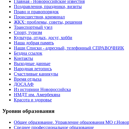
Главная - Новороссийские известия
Поздравления, праздники, визиты
Право и правопорядок
Происшествия, криминал
ЖКХ: проблемы, советы, решения
Транспортный узел
Спорт, туризм
Культура, отдых, досуг, хобби
Наша добрая память
Наши Списки - адресный, телефонный СПРАВОЧНИК
Бездна ссылок
Контакты
Выходные данные
Народная летопись
Счастливые каникулы
Время отдыха
ДОСААФ
Из историии Новороссийска
НМДТ им. Амербекяна
Красота и здоровье
Уровни образования
Общее образование. Управление образования МО г.Ново
Среднее профессиональное образование