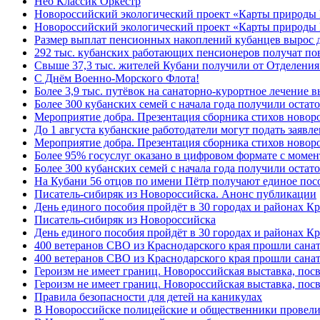
Нео Классик Оркестр
Новороссийский экологический проект «Карты природы
Новороссийский экологический проект «Карты природы 
Размер выплат пенсионных накоплений кубанцев вырос 
292 тыс. кубанских работающих пенсионеров получат п
Свыше 37,3 тыс. жителей Кубани получили от Отделения
C Днём Военно-Морского Флота!
Более 3,9 тыс. путёвок на санаторно-курортное лечение
Более 300 кубанских семей с начала года получили остат
Мероприятие добра. Презентация сборника стихов ново
До 1 августа кубанские работодатели могут подать заяв
Мероприятие добра. Презентация сборника стихов новор
Более 95% госуслуг оказано в цифровом формате с моме
Более 300 кубанских семей с начала года получили остат
На Кубани 56 отцов по имени Пётр получают единое посо
Писатель-сибиряк из Новороссийска. Анонс публикации
День единого пособия пройдёт в 30 городах и районах К
Писатель-сибиряк из Новороссийска
День единого пособия пройдёт в 30 городах и районах Кр
400 ветеранов СВО из Краснодарского края прошли сана
400 ветеранов СВО из Краснодарского края прошли сана
Героизм не имеет границ. Новороссийская выставка, по
Героизм не имеет границ. Новороссийская выставка, по
Правила безопасности для детей на каникулах
В Новороссийске полицейские и общественники провели