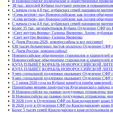
В Новороссийске полицейские и общественники провели
38 тыс. жителей Кубани получают пенсию в повышенном р
С начала года 4,8 тыс. кубанских семей направили мате
«Семь ветров» над Новороссийском: как поэзия объедин
«Семь ветров» над Новороссийском: как поэзия объедини
С начала года 4,8 тыс. кубанских семей направили мате
Более 35 тыс. медработников Кубани Отделение СФР по
«Свет внутри формы» Галины Яковенко. Анонс публика
«Свет внутри формы» Галины Яковенко
C Днем России-2026, новороссийцы и все россияне!
630 тысяч больничных листов оплатило Отделение СФР п
C Днем России, новороссийцы!
Новороссийское объединение старожилов и хранителей и
Новороссийское объединение старожилов и хранителей и
КУДА ПЛЫВЁТ КОРАБЛЬ НОВОРОССИЙСКОЙ ЛИТЕРА
КУДА ПЛЫВЁТ КОРАБЛЬ НОВОРОССИЙСКОЙ ЛИТЕ
9 мер социальной поддержки оказывает Отделение СФР п
9 мер социальной поддержки оказывает Отделение СФР п
С 1 июня 2026 года на Кубани начнётся приём заявлени
Принятыми мерами прокуратура Курганинского района до
В Новороссийске на скамью подсудимых отправлены чин
В Новороссийске на скамью подсудимых отправлены чин
В 2026 году в Отделении СФР по Краснодарскому краю 
В 2026 году в Отделении СФР по Краснодарскому краю 
Более 5 тысяч семей Краснодарского края использовали м