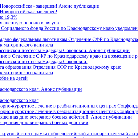
 Новороссийска» завершен! Анонс публикации
Новороссийска» завершен!
до 19,3%
овышенную пенсию в августе
 Социального фонда России по Краснодарскому краю уведомлени
 выдало федеральным льготникам Отделение СФР по Краснодарско
ок материнского капитала
российской поэтессы Надежды Соколовой. Анонс публикации
ление в Отделение СФР по Краснодарскому краю на возмещение р
оссийской поэтессы Надежды Соколовой.
нта образования Отделения СФР по Краснодарскому краю
ок материнского капитала
бие на детей
раснодарского края. Анонс публикации
аснодарского края
торно-курортное лечение в реабилитационных центрах Соцфонда
торно-курортное лечение в реабилитационных центрах Соцфонда 
священная дню ветеранов боевых действий. Анонс публикации
священная дню ветеранов боевых действий
 круглый стол в рамках общероссийской антинаркотической ак