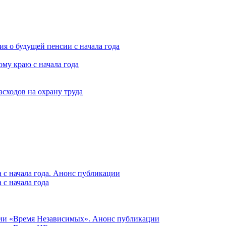
я о будущей пенсии с начала года
му краю с начала года
асходов на охрану труда
 с начала года. Анонс публикации
с начала года
ции «Время Независимых». Анонс публикации