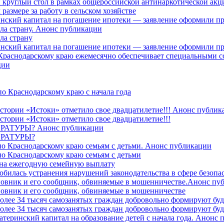
 круглый стол в рамках общероссийской антинаркотической ак
азмере за работу в сельском хозяйстве
ринский капитал на погашение ипотеки — заявление оформили п
ила страну. Анонс публикации
ла страну
ринский капитал на погашение ипотеки — заявление оформили пр
 Краснодарскому краю ежемесячно обеспечивает специальными
ции
о Краснодарскому краю с начала года
стории «Истоки» отметило свое двадцатилетие!!! Анонс публик
стории «Истоки» отметило свое двадцатилетие!!!
ТУРЫ? Анонс публикации
РАТУРЫ?
о Краснодарскому краю семьям с детьми. Анонс публикации
о Краснодарскому краю семьям с детьми
й на ежегодную семейную выплату
билась устранения нарушений законодательства в сфере безопас
овник и его сообщник, обвиняемые в мошенничестве.Анонс пу
овник и его сообщник, обвиняемые в мошенничестве
более 34 тысяч самозанятых граждан добровольно формируют б
более 34 тысяч самозанятых граждан добровольно формируют б
атеринский капитал на образование детей с начала года. Анонс