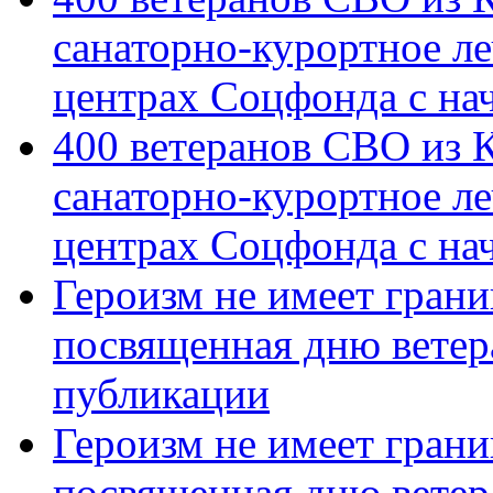
санаторно-курортное л
центрах Соцфонда с на
400 ветеранов СВО из 
санаторно-курортное л
центрах Соцфонда с нач
Героизм не имеет грани
посвященная дню ветер
публикации
Героизм не имеет грани
посвященная дню ветер