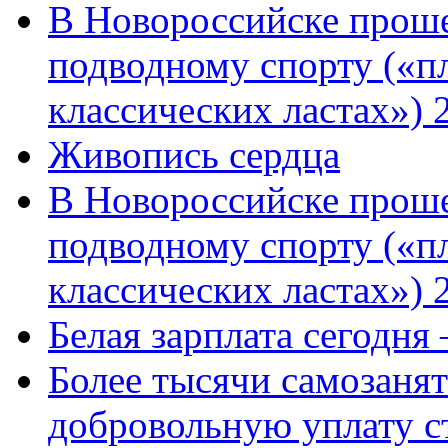
В Новороссийске проше
подводному спорту («пл
классических ластах») 
Живопись сердца
В Новороссийске проше
подводному спорту («пл
классических ластах») 
Белая зарплата сегодня
Более тысячи самозаня
добровольную уплату с