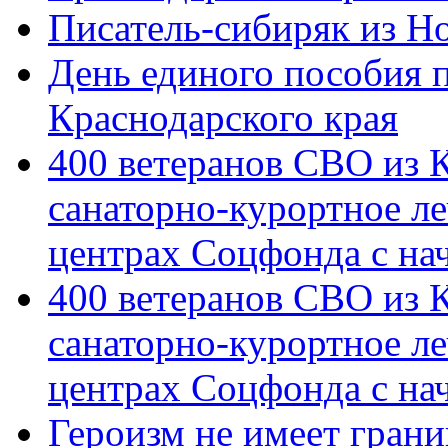
Писатель-сибиряк из Н
День единого пособия п
Краснодарского края
400 ветеранов СВО из 
санаторно-курортное л
центрах Соцфонда с на
400 ветеранов СВО из 
санаторно-курортное л
центрах Соцфонда с нач
Героизм не имеет грани