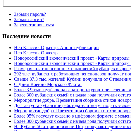
Забыли пароль?
Забыли логин?
Зарегистрироваться
Последние новости
Нео Классик Оркестр. Анонс публикации
Нео Классик Оркестр
Новороссийский экологический проект «Карты природы
Новороссийский экологический проект «Карты природы 
Размер выплат пенсионных накоплений кубанцев вырос 
292 тыс. кубанских работающих пенсионеров получат п
Свыше 37,3 тыс. жителей Кубани получили от Отделения
C Днём Военно-Морского Флота!
Более 3,9 тыс. путёвок на санаторно-курортное лечение
Более 300 кубанских семей с начала года получили остат
Мероприятие добра. Презентация сборника стихов ново
До 1 августа кубанские работодатели могут подать заяв
Мероприятие добра. Презентация сборника стихов новор
Более 95% госуслуг оказано в цифровом формате с моме
Более 300 кубанских семей с начала года получили остат
На Кубани 56 отцов по имени Пётр получают единое посо