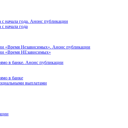
 с начала года. Анонс публикации
с начала года
ции «Время Независимых». Анонс публикации
ции «Время НЕзависимых»
рямо в банке. Анонс публикации
ямо в банке
 социальными выплатами
ации