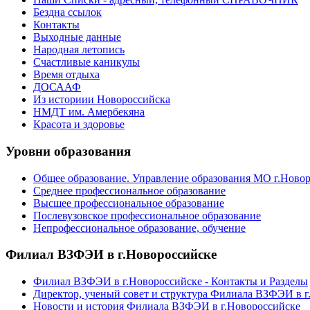
Бездна ссылок
Контакты
Выходные данные
Народная летопись
Счастливые каникулы
Время отдыха
ДОСААФ
Из историии Новороссийска
НМДТ им. Амербекяна
Красота и здоровье
Уровни образования
Общее образование. Управление образования МО г.Ново
Среднее профессиональное образование
Высшее профессиональное образование
Послевузовское профессиональное образование
Непрофессиональное образование, обучение
Филиал ВЗФЭИ в г.Новороссийске
Филиал ВЗФЭИ в г.Новороссийске - Контакты и Разделы
Директор, ученый совет и структура Филиала ВЗФЭИ в г
Новости и история Филиала ВЗФЭИ в г.Новороссийске