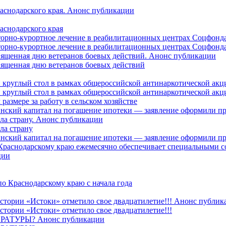
раснодарского края. Анонс публикации
аснодарского края
торно-курортное лечение в реабилитационных центрах Соцфонда
торно-курортное лечение в реабилитационных центрах Соцфонда 
священная дню ветеранов боевых действий. Анонс публикации
священная дню ветеранов боевых действий
 круглый стол в рамках общероссийской антинаркотической ак
 круглый стол в рамках общероссийской антинаркотической ак
азмере за работу в сельском хозяйстве
ринский капитал на погашение ипотеки — заявление оформили п
ила страну. Анонс публикации
ла страну
ринский капитал на погашение ипотеки — заявление оформили пр
 Краснодарскому краю ежемесячно обеспечивает специальными
ции
о Краснодарскому краю с начала года
стории «Истоки» отметило свое двадцатилетие!!! Анонс публик
стории «Истоки» отметило свое двадцатилетие!!!
ТУРЫ? Анонс публикации