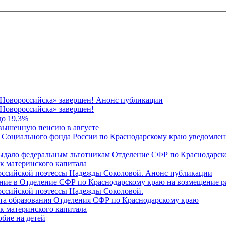
 Новороссийска» завершен! Анонс публикации
Новороссийска» завершен!
до 19,3%
овышенную пенсию в августе
 Социального фонда России по Краснодарскому краю уведомлени
 выдало федеральным льготникам Отделение СФР по Краснодарско
ок материнского капитала
российской поэтессы Надежды Соколовой. Анонс публикации
ление в Отделение СФР по Краснодарскому краю на возмещение р
оссийской поэтессы Надежды Соколовой.
нта образования Отделения СФР по Краснодарскому краю
ок материнского капитала
бие на детей