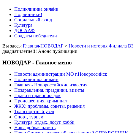
Поликлиника онлайн
Подлинники!
Социальный фонд
Культура
ДОСААФ
Солдаты победители
Вы здесь:
Главная-НОВОДАР
>
Новости и история Филиала В
двадцатилетие!!! Анонс публикации
НОВОДАР - Главное меню
Новости администрации МО г.Новороссийск
Поликлиника онлайн
Главная - Новороссийские известия
Поздравления, праздники, визиты
Право и правопорядок
Происшествия, криминал
ЖКХ: проблемы, советы, решения
Транспортный узел
Спорт, туризм
Культура, отдых, досуг, хобби
Наша добрая память
Наши Списки - адресный, телефонный СПРАВОЧНИК