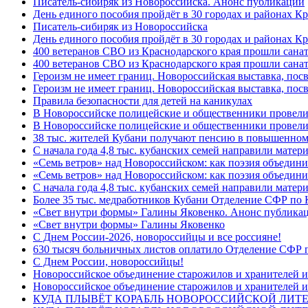
Писатель-сибиряк из Новороссийска. Анонс публикации
День единого пособия пройдёт в 30 городах и районах К
Писатель-сибиряк из Новороссийска
День единого пособия пройдёт в 30 городах и районах Кр
400 ветеранов СВО из Краснодарского края прошли сана
400 ветеранов СВО из Краснодарского края прошли сана
Героизм не имеет границ. Новороссийская выставка, по
Героизм не имеет границ. Новороссийская выставка, по
Правила безопасности для детей на каникулах
В Новороссийске полицейские и общественники провели
В Новороссийске полицейские и общественники провели
38 тыс. жителей Кубани получают пенсию в повышенном р
С начала года 4,8 тыс. кубанских семей направили мате
«Семь ветров» над Новороссийском: как поэзия объедин
«Семь ветров» над Новороссийском: как поэзия объедини
С начала года 4,8 тыс. кубанских семей направили мате
Более 35 тыс. медработников Кубани Отделение СФР по
«Свет внутри формы» Галины Яковенко. Анонс публика
«Свет внутри формы» Галины Яковенко
C Днем России-2026, новороссийцы и все россияне!
630 тысяч больничных листов оплатило Отделение СФР п
C Днем России, новороссийцы!
Новороссийское объединение старожилов и хранителей и
Новороссийское объединение старожилов и хранителей и
КУДА ПЛЫВЁТ КОРАБЛЬ НОВОРОССИЙСКОЙ ЛИТЕРА