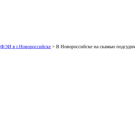
ЗФЭИ в г.Новороссийске
> В Новороссийске на скамью подсуди