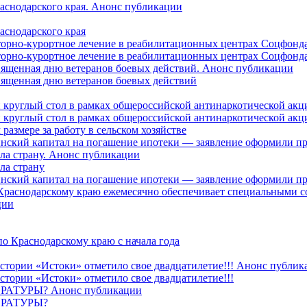
раснодарского края. Анонс публикации
аснодарского края
торно-курортное лечение в реабилитационных центрах Соцфонда
торно-курортное лечение в реабилитационных центрах Соцфонда 
священная дню ветеранов боевых действий. Анонс публикации
священная дню ветеранов боевых действий
 круглый стол в рамках общероссийской антинаркотической ак
 круглый стол в рамках общероссийской антинаркотической ак
азмере за работу в сельском хозяйстве
ринский капитал на погашение ипотеки — заявление оформили п
ила страну. Анонс публикации
ла страну
ринский капитал на погашение ипотеки — заявление оформили пр
 Краснодарскому краю ежемесячно обеспечивает специальными
ции
о Краснодарскому краю с начала года
стории «Истоки» отметило свое двадцатилетие!!! Анонс публик
стории «Истоки» отметило свое двадцатилетие!!!
ТУРЫ? Анонс публикации
РАТУРЫ?