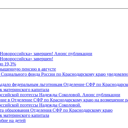
 Новороссийска» завершен! Анонс публикации
Новороссийска» завершен!
до 19,3%
овышенную пенсию в августе
 Социального фонда России по Краснодарскому краю уведомлени
 выдало федеральным льготникам Отделение СФР по Краснодарско
ок материнского капитала
российской поэтессы Надежды Соколовой. Анонс публикации
ление в Отделение СФР по Краснодарскому краю на возмещение р
оссийской поэтессы Надежды Соколовой.
нта образования Отделения СФР по Краснодарскому краю
ок материнского капитала
бие на детей