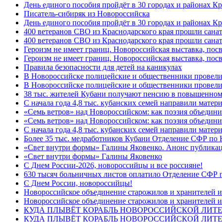
День единого пособия пройдёт в 30 городах и районах К
Писатель-сибиряк из Новороссийска
День единого пособия пройдёт в 30 городах и районах Кр
400 ветеранов СВО из Краснодарского края прошли сана
400 ветеранов СВО из Краснодарского края прошли сана
Героизм не имеет границ. Новороссийская выставка, по
Героизм не имеет границ. Новороссийская выставка, по
Правила безопасности для детей на каникулах
В Новороссийске полицейские и общественники провели
В Новороссийске полицейские и общественники провели
38 тыс. жителей Кубани получают пенсию в повышенном р
С начала года 4,8 тыс. кубанских семей направили мате
«Семь ветров» над Новороссийском: как поэзия объедин
«Семь ветров» над Новороссийском: как поэзия объедини
С начала года 4,8 тыс. кубанских семей направили мате
Более 35 тыс. медработников Кубани Отделение СФР по
«Свет внутри формы» Галины Яковенко. Анонс публика
«Свет внутри формы» Галины Яковенко
C Днем России-2026, новороссийцы и все россияне!
630 тысяч больничных листов оплатило Отделение СФР п
C Днем России, новороссийцы!
Новороссийское объединение старожилов и хранителей и
Новороссийское объединение старожилов и хранителей и
КУДА ПЛЫВЁТ КОРАБЛЬ НОВОРОССИЙСКОЙ ЛИТЕРА
КУДА ПЛЫВЁТ КОРАБЛЬ НОВОРОССИЙСКОЙ ЛИТЕ