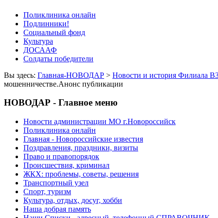
Поликлиника онлайн
Подлинники!
Социальный фонд
Культура
ДОСААФ
Солдаты победители
Вы здесь:
Главная-НОВОДАР
>
Новости и история Филиала В
мошенничестве.Анонс публикации
НОВОДАР - Главное меню
Новости администрации МО г.Новороссийск
Поликлиника онлайн
Главная - Новороссийские известия
Поздравления, праздники, визиты
Право и правопорядок
Происшествия, криминал
ЖКХ: проблемы, советы, решения
Транспортный узел
Спорт, туризм
Культура, отдых, досуг, хобби
Наша добрая память
Наши Списки - адресный, телефонный СПРАВОЧНИК