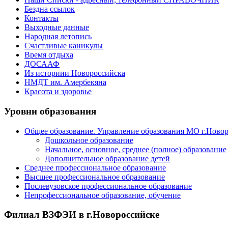
Бездна ссылок
Контакты
Выходные данные
Народная летопись
Счастливые каникулы
Время отдыха
ДОСААФ
Из историии Новороссийска
НМДТ им. Амербекяна
Красота и здоровье
Уровни образования
Общее образование. Управление образования МО г.Ново
Дошкольное образование
Начальное, основное, среднее (полное) образование
Дополнительное образование детей
Среднее профессиональное образование
Высшее профессиональное образование
Послевузовское профессиональное образование
Непрофессиональное образование, обучение
Филиал ВЗФЭИ в г.Новороссийске