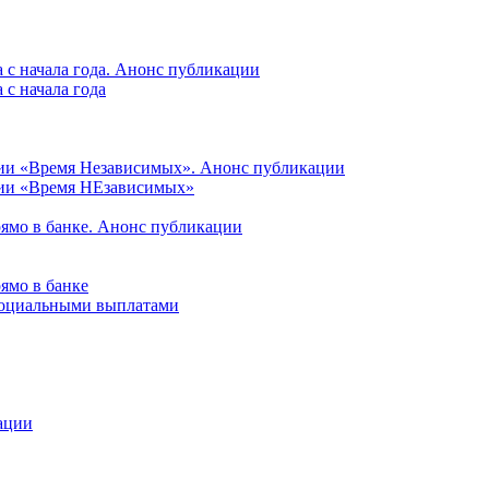
 с начала года. Анонс публикации
с начала года
ции «Время Независимых». Анонс публикации
ции «Время НЕзависимых»
рямо в банке. Анонс публикации
ямо в банке
 социальными выплатами
ации