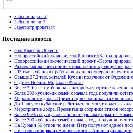
Забыли пароль?
Забыли логин?
Зарегистрироваться
Последние новости
Нео Классик Оркестр
Новороссийский экологический проект «Карты природы
Новороссийский экологический проект «Карты природы 
Размер выплат пенсионных накоплений кубанцев вырос 
292 тыс. кубанских работающих пенсионеров получат п
Свыше 37,3 тыс. жителей Кубани получили от Отделения
C Днём Военно-Морского Флота!
Более 3,9 тыс. путёвок на санаторно-курортное лечение
Более 300 кубанских семей с начала года получили остат
Мероприятие добра. Презентация сборника стихов ново
До 1 августа кубанские работодатели могут подать заяв
Мероприятие добра. Презентация сборника стихов новор
Более 95% госуслуг оказано в цифровом формате с моме
Более 300 кубанских семей с начала года получили остат
На Кубани 56 отцов по имени Пётр получают единое посо
Писатель-сибиряк из Новороссийска. Анонс публикации