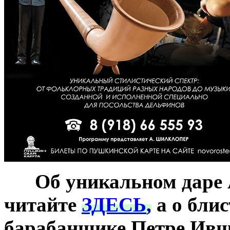
***
Об у
никальном даре
читайте
ЗДЕСЬ
,
а о бли
барабанщике
Петре Ивши