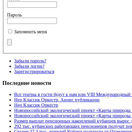
Пароль
Запомнить меня
Забыли пароль?
Забыли логин?
Зарегистрироваться
Последние новости
Все театры в гости будут к нам или VIII Международный
Нео Классик Оркестр. Анонс публикации
Нео Классик Оркестр
Новороссийский экологический проект «Карты природы
Новороссийский экологический проект «Карты природы 
Размер выплат пенсионных накоплений кубанцев вырос 
292 тыс. кубанских работающих пенсионеров получат п
Свыше 37,3 тыс. жителей Кубани получили от Отделения