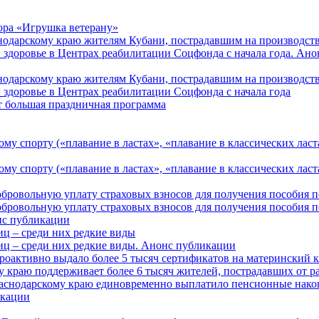
ора «Игрушка ветерану»
нодарскому краю жителям Кубани, пострадавшим на производст
 здоровье в Центрах реабилитации Соцфонда с начала года. Ан
нодарскому краю жителям Кубани, пострадавшим на производст
 здоровье в Центрах реабилитации Соцфонда с начала года
т большая праздничная программа
му спорту («плавание в ластах», «плавание в классических ласт
у спорту («плавание в ластах», «плавание в классических ласта
обровольную уплату страховых взносов для получения пособия 
обровольную уплату страховых взносов для получения пособия 
онс публикации
иц – среди них редкие виды
иц – среди них редкие виды. Анонс публикации
роактивно выдало более 5 тысяч сертификатов на материнский 
 краю поддерживает более 6 тысяч жителей, пострадавших от 
раснодарскому краю единовременно выплатило пенсионные нако
кации