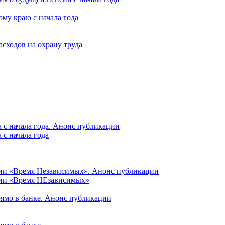
му краю с начала года
асходов на охрану труда
 с начала года. Анонс публикации
с начала года
ции «Время Независимых». Анонс публикации
ции «Время НЕзависимых»
рямо в банке. Анонс публикации