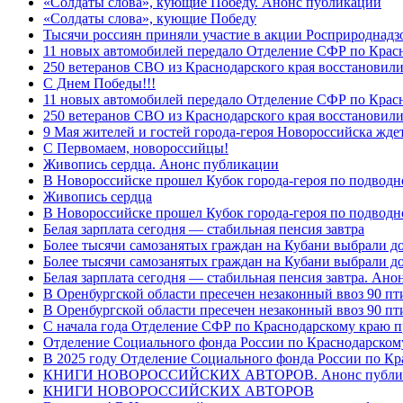
«Солдаты слова», кующие Победу. Анонс публикации
«Солдаты слова», кующие Победу
Тысячи россиян приняли участие в акции Росприроднадз
11 новых автомобилей передало Отделение СФР по Крас
250 ветеранов СВО из Краснодарского края восстановили
С Днем Победы!!!
11 новых автомобилей передало Отделение СФР по Крас
250 ветеранов СВО из Краснодарского края восстановили
9 Мая жителей и гостей города-героя Новороссийска жде
C Первомаем, новороссийцы!
Живопись сердца. Анонс публикации
В Новороссийске прошел Кубок города-героя по подводно
Живопись сердца
В Новороссийске прошел Кубок города-героя по подводном
Белая зарплата сегодня — стабильная пенсия завтра
Более тысячи самозанятых граждан на Кубани выбрали д
Более тысячи самозанятых граждан на Кубани выбрали д
Белая зарплата сегодня — стабильная пенсия завтра. Ан
В Оренбургской области пресечен незаконный ввоз 90 пт
В Оренбургской области пресечен незаконный ввоз 90 пт
С начала года Отделение СФР по Краснодарскому краю п
Отделение Социального фонда России по Краснодарскому
В 2025 году Отделение Социального фонда России по К
КНИГИ НОВОРОССИЙСКИХ АВТОРОВ. Анонс публи
КНИГИ НОВОРОССИЙСКИХ АВТОРОВ