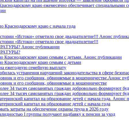
ринский капитал на погашение ипотеки — заявление оформили пр
 Краснодарскому краю ежемесячно обеспечивает специальными
ции
о Краснодарскому краю с начала года
стории «Истоки» отметило свое двадцатилетие!!! Анонс публик
стории «Истоки» отметило свое двадцатилетие!!!
ТУРЫ? Анонс публикации
РАТУРЫ?
о Краснодарскому краю семьям с детьми. Анонс публикации
о Краснодарскому краю семьям с детьми
й на ежегодную семейную выплату
билась устранения нарушений законодательства в сфере безопас
овник и его сообщник, обвиняемые в мошенничестве.Анонс пу
овник и его сообщник, обвиняемые в мошенничестве
более 34 тысяч самозанятых граждан добровольно формируют б
более 34 тысяч самозанятых граждан добровольно формируют б
атеринский капитал на образование детей с начала года. Анонс
атеринский капитал на образование детей с начала года
вать затраты на обеспечение охраны труда в 2026 году
алидностью I группы получают надбавку к пенсии за уход