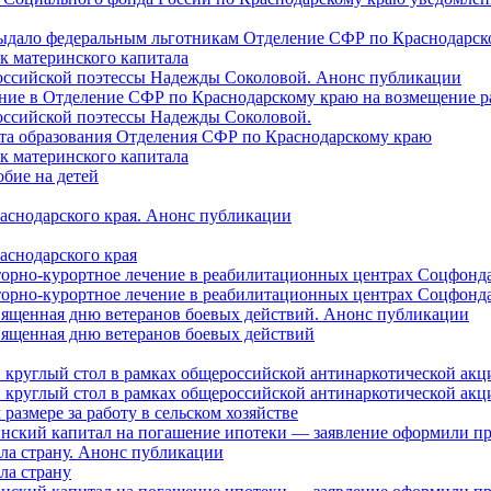
 выдало федеральным льготникам Отделение СФР по Краснодарско
ок материнского капитала
российской поэтессы Надежды Соколовой. Анонс публикации
ление в Отделение СФР по Краснодарскому краю на возмещение р
оссийской поэтессы Надежды Соколовой.
нта образования Отделения СФР по Краснодарскому краю
ок материнского капитала
бие на детей
раснодарского края. Анонс публикации
аснодарского края
торно-курортное лечение в реабилитационных центрах Соцфонда
торно-курортное лечение в реабилитационных центрах Соцфонда 
священная дню ветеранов боевых действий. Анонс публикации
священная дню ветеранов боевых действий
 круглый стол в рамках общероссийской антинаркотической ак
 круглый стол в рамках общероссийской антинаркотической ак
азмере за работу в сельском хозяйстве
ринский капитал на погашение ипотеки — заявление оформили п
ила страну. Анонс публикации
ла страну