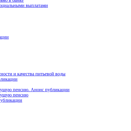
ямо в банке
 социальными выплатами
ации
ности и качества питьевой воды
бликации
удущую пенсию. Анонс публикации
удущую пенсию
 публикации