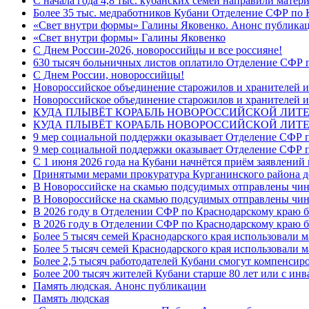
С начала года 4,8 тыс. кубанских семей направили мате
Более 35 тыс. медработников Кубани Отделение СФР по
«Свет внутри формы» Галины Яковенко. Анонс публика
«Свет внутри формы» Галины Яковенко
C Днем России-2026, новороссийцы и все россияне!
630 тысяч больничных листов оплатило Отделение СФР п
C Днем России, новороссийцы!
Новороссийское объединение старожилов и хранителей и
Новороссийское объединение старожилов и хранителей и
КУДА ПЛЫВЁТ КОРАБЛЬ НОВОРОССИЙСКОЙ ЛИТЕРА
КУДА ПЛЫВЁТ КОРАБЛЬ НОВОРОССИЙСКОЙ ЛИТЕ
9 мер социальной поддержки оказывает Отделение СФР п
9 мер социальной поддержки оказывает Отделение СФР п
С 1 июня 2026 года на Кубани начнётся приём заявлени
Принятыми мерами прокуратура Курганинского района до
В Новороссийске на скамью подсудимых отправлены чин
В Новороссийске на скамью подсудимых отправлены чин
В 2026 году в Отделении СФР по Краснодарскому краю 
В 2026 году в Отделении СФР по Краснодарскому краю 
Более 5 тысяч семей Краснодарского края использовали м
Более 5 тысяч семей Краснодарского края использовали м
Более 2,5 тысяч работодателей Кубани смогут компенсиро
Более 200 тысяч жителей Кубани старше 80 лет или с инв
Память людская. Анонс публикации
Память людская