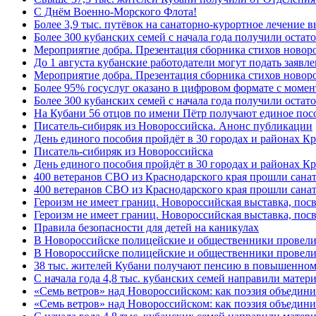
C Днём Военно-Морского Флота!
Более 3,9 тыс. путёвок на санаторно-курортное лечение
Более 300 кубанских семей с начала года получили остат
Мероприятие добра. Презентация сборника стихов ново
До 1 августа кубанские работодатели могут подать заяв
Мероприятие добра. Презентация сборника стихов новор
Более 95% госуслуг оказано в цифровом формате с моме
Более 300 кубанских семей с начала года получили остат
На Кубани 56 отцов по имени Пётр получают единое посо
Писатель-сибиряк из Новороссийска. Анонс публикации
День единого пособия пройдёт в 30 городах и районах К
Писатель-сибиряк из Новороссийска
День единого пособия пройдёт в 30 городах и районах Кр
400 ветеранов СВО из Краснодарского края прошли сана
400 ветеранов СВО из Краснодарского края прошли сана
Героизм не имеет границ. Новороссийская выставка, по
Героизм не имеет границ. Новороссийская выставка, по
Правила безопасности для детей на каникулах
В Новороссийске полицейские и общественники провели
В Новороссийске полицейские и общественники провели
38 тыс. жителей Кубани получают пенсию в повышенном р
С начала года 4,8 тыс. кубанских семей направили мате
«Семь ветров» над Новороссийском: как поэзия объедин
«Семь ветров» над Новороссийском: как поэзия объедини