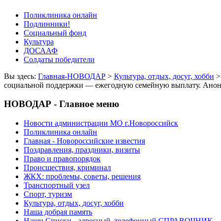
Поликлиника онлайн
Подлинники!
Социальный фонд
Культура
ДОСААФ
Солдаты победители
Вы здесь:
Главная-НОВОДАР
>
Культура, отдых, досуг, хобби
социальной поддержки — ежегодную семейную выплату. Анон
НОВОДАР - Главное меню
Новости администрации МО г.Новороссийск
Поликлиника онлайн
Главная - Новороссийские известия
Поздравления, праздники, визиты
Право и правопорядок
Происшествия, криминал
ЖКХ: проблемы, советы, решения
Транспортный узел
Спорт, туризм
Культура, отдых, досуг, хобби
Наша добрая память
Наши Списки - адресный, телефонный СПРАВОЧНИК