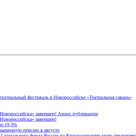
 театральный фестиваль в Новороссийске «Театральная гавань»
 Новороссийска» завершен! Анонс публикации
Новороссийска» завершен!
до 19,3%
овышенную пенсию в августе
 Социального фонда России по Краснодарскому краю уведомлени