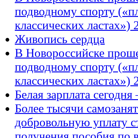
подводному спорту («пл
классических ластах») 
Живопись сердца
В Новороссийске проше
подводному спорту («пл
классических ластах») 
Белая зарплата сегодня
Более тысячи самозаня
добровольную уплату с
получения пособия по 